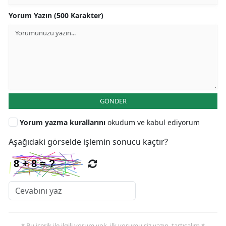
Yorum Yazın (500 Karakter)
GÖNDER
Yorum yazma kurallarını
okudum ve kabul ediyorum
Aşağıdaki görselde işlemin sonucu kaçtır?
* Bu içerik ile ilgili yorum yok, ilk yorumu siz yazın, tartışalım *