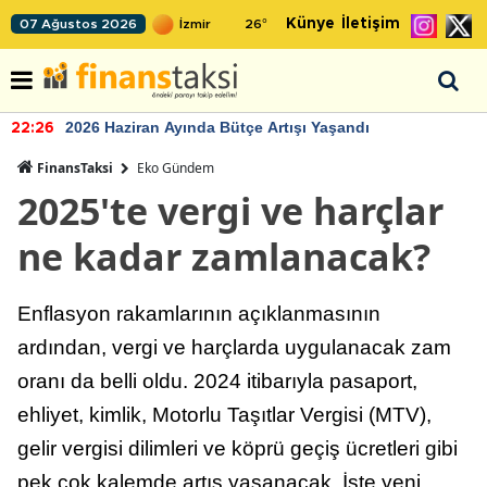
Künye
İletişim
07 Ağustos 2026
26
°
2026 Haziran Ayında Bütçe Artışı Yaşandı
22:26
FinansTaksi
Eko Gündem
2025'te vergi ve harçlar
ne kadar zamlanacak?
Enflasyon rakamlarının açıklanmasının
ardından, vergi ve harçlarda uygulanacak zam
oranı da belli oldu. 2024 itibarıyla pasaport,
ehliyet, kimlik, Motorlu Taşıtlar Vergisi (MTV),
gelir vergisi dilimleri ve köprü geçiş ücretleri gibi
pek çok kalemde artış yaşanacak. İşte yeni