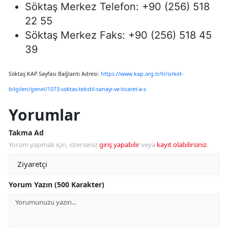
Söktaş Merkez Telefon: +90 (256) 518
22 55
Söktaş Merkez Faks: +90 (256) 518 45
39
Söktaş KAP Sayfası Bağlantı Adresi:
https://www.kap.org.tr/tr/sirket-
bilgileri/genel/1073-soktas-tekstil-sanayi-ve-ticaret-a-s
Yorumlar
Takma Ad
Yorum yapmak için, isterseniz
giriş yapabilir
veya
kayıt olabilirsiniz
.
Yorum Yazın (500 Karakter)