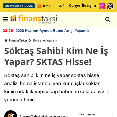
Künye
İletişim
09 Ağustos 2026
27
°
2026 Haziran Ayında Bütçe Artışı Yaşandı
22:26
FinansTaksi
Borsa ve Yatırım
Söktaş Sahibi Kim Ne İş
Yapar? SKTAS Hisse!
Söktaş sahibi kim ne iş yapar soktas hisse
analizi borsa istanbul yan kuruluşlar soktas
kimin ortaklık yapısı kap haberleri soktas hisse
yorum tahmin
Yayınlanma
FinansTaksi Haber Merkezi