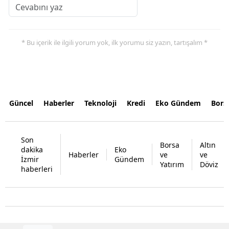
* Bu içerik ile ilgili yorum yok, ilk yorumu siz yazın, tartışalım *
Güncel
Haberler
Teknoloji
Kredi
Eko Gündem
Bors
Son
Borsa
Altın
dakika
Eko
Haberler
ve
ve
İzmir
Gündem
Yatırım
Döviz
haberleri