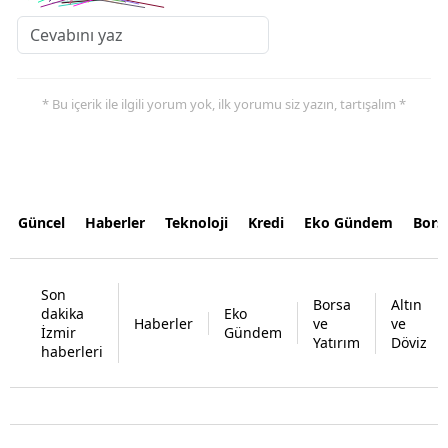
* Bu içerik ile ilgili yorum yok, ilk yorumu siz yazın, tartışalım *
Güncel
Haberler
Teknoloji
Kredi
Eko Gündem
Bors
Son
Borsa
Altın
dakika
Eko
Haberler
ve
ve
İzmir
Gündem
Yatırım
Döviz
haberleri