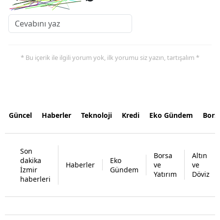
* Bu içerik ile ilgili yorum yok, ilk yorumu siz yazın, tartışalım *
Güncel
Haberler
Teknoloji
Kredi
Eko Gündem
Bors
Son
Borsa
Altın
dakika
Eko
Haberler
ve
ve
İzmir
Gündem
Yatırım
Döviz
haberleri