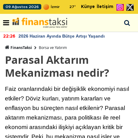
Künye
İletişim
09 Ağustos 2026
27
°
2026 Haziran Ayında Bütçe Artışı Yaşandı
22:26
FinansTaksi
Borsa ve Yatırım
Parasal Aktarım
Mekanizması nedir?
Faiz oranlarındaki bir değişiklik ekonomiyi nasıl
etkiler? Döviz kurları, yatırım kararları ve
enflasyon bu süreçten nasıl etkilenir? Parasal
aktarım mekanizması, para politikası ile reel
ekonomi arasındaki ilişkiyi açıklayan kritik bir
sistemdir. Peki, bu mekanizma nasıl işler ve