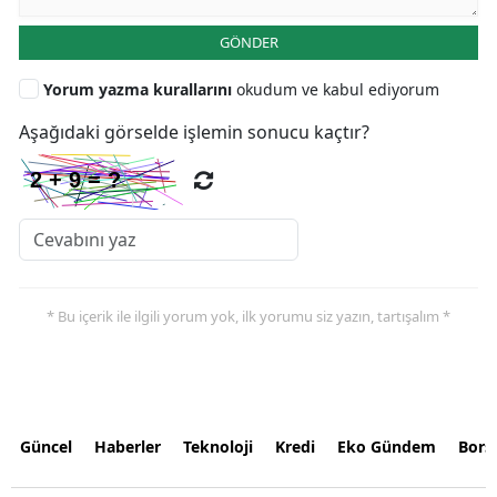
GÖNDER
Yorum yazma kurallarını
okudum ve kabul ediyorum
Aşağıdaki görselde işlemin sonucu kaçtır?
* Bu içerik ile ilgili yorum yok, ilk yorumu siz yazın, tartışalım *
Güncel
Haberler
Teknoloji
Kredi
Eko Gündem
Bors