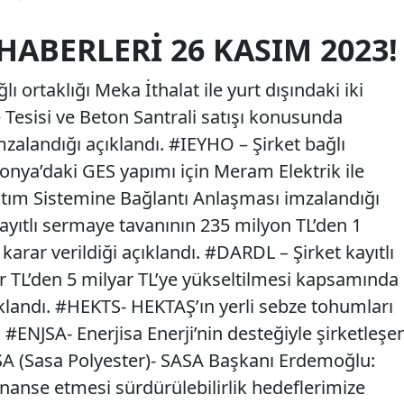
HABERLERI 26 KASIM 2023!
 ortaklığı Meka İthalat ile yurt dışındaki iki
 Tesisi ve Beton Santrali satışı konusunda
zalandığı açıklandı. #IEYHO – Şirket bağlı
 Konya’daki GES yapımı için Meram Elektrik ile
ğıtım Sistemine Bağlantı Anlaşması imzalandığı
ayıtlı sermaye tavanının 235 milyon TL’den 1
karar verildiği açıklandı. #DARDL – Şirket kayıtlı
r TL’den 5 milyar TL’ye yükseltilmesi kapsamında
ıklandı. #HEKTS- HEKTAŞ’ın yerli sebze tohumları
 #ENJSA- Enerjisa Enerji’nin desteğiyle şirketleşe
SA (Sasa Polyester)- SASA Başkanı Erdemoğlu:
inanse etmesi sürdürülebilirlik hedeflerimize