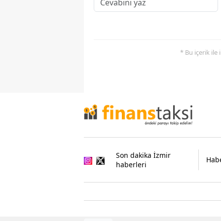
* Bu içerik ile
Son dakika İzmir
Habe
haberleri