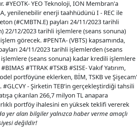
tır. #YEOTK- YEO Teknoloji, ION Membran'a
, yenilenebilir enerji taahhüdünü I - REC ile
ton (#CMBTN.E) payları 24/11/2023 tarihli
) 22/12/2023 tarihli işlemlere (seans sonuna)
le işlem görecek. #PENTA- (VBTS) kapsamında,
ayları 24/11/2023 tarihli işlemlerden (seans
 işlemlere (seans sonuna) kadar kredili işlemlere
 #BIMAS #TTRAK #TSKB #SISE- Vakıf Yatırım,
model portföyüne eklerken, BİM, TSKB ve Şişecam'
#GLCVY - Şirketin TEB’in gerçekleştirdiği tahsili
atışa çıkarılan 266,7 milyon TL anapara
ıklı portföy ihalesini en yüksek teklifi vererek
a yer alan bilgiler yalnızca haber verme amaçlı
iyesi değildir!