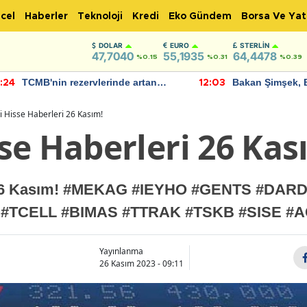
cel
Haberler
Teknoloji
Kredi
Eko Gündem
Borsa Ve Yat
DOLAR
EURO
STERLIN
47,7040
55,1935
64,4478
%0.15
%0.31
%0.39
TCMB'nin rezervlerinde artan
Bakan Şimşek, 
:24
12:03
momentum devam ediyor
için umut verici
bulundu
 Hisse Haberleri 26 Kasım!
se Haberleri 26 Kas
i 26 Kasım! #MEKAG #IEYHO #GENTS #DA
 #TCELL #BIMAS #TTRAK #TSKB #SISE 
Yayınlanma
26 Kasım 2023 - 09:11