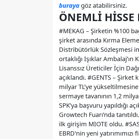
buraya
göz atabilirsiniz.
ÖNEMLI HISSE 
#MEKAG – Şirketin %100 bağlı
şirket arasında Kırma Eleme
Distribütörlük Sözleşmesi im
ortaklığı Işıklar Ambalaj’ın
Lisanssız Üreticiler İçin Da
açıklandı. #GENTS – Şirket k
milyar TL’ye yükseltilmesine 
sermaye tavanının 1,2 milya
SPK’ya başvuru yapıldığı aç
Growtech Fuarı’nda tanıtıldı.
ilk girişim MIOTE oldu. #SA
EBRD'nin yeni yatırımımızı f