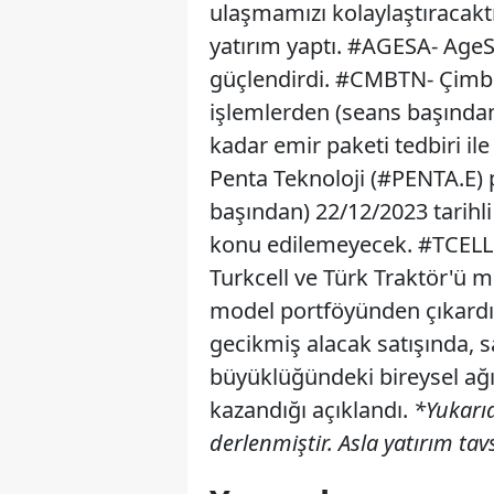
ulaşmamızı kolaylaştıracak
yatırım yaptı. #AGESA- AgeSA
güçlendirdi. #CMBTN- Çimbe
işlemlerden (seans başından
kadar emir paketi tedbiri i
Penta Teknoloji (#PENTA.E) p
başından) 22/12/2023 tarihli
konu edilemeyecek. #TCELL
Turkcell ve Türk Traktör'ü 
model portföyünden çıkardı. 
gecikmiş alacak satışında, s
büyüklüğündeki bireysel ağırl
kazandığı açıklandı.
*Yukarıd
derlenmiştir. Asla yatırım tavs