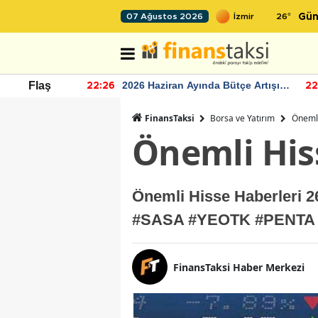
26
°
07 Ağustos 2026
Gün
r seviyesinin
2026 Haziran Ayında Bütçe Artışı
Flaş
22:26
22
Yaşandı
FinansTaksi
Borsa ve Yatırım
Önemli
Önemli His
Önemli Hisse Haberler
#SASA #YEOTK #PENTA
FinansTaksi Haber Merkezi