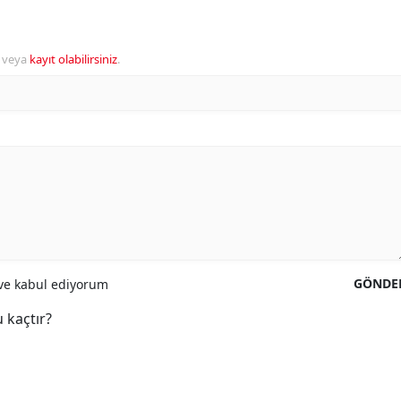
veya
kayıt olabilirsiniz
.
GÖNDE
e kabul ediyorum
 kaçtır?