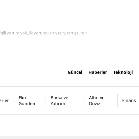
 ilgili yorum yok, ilk yorumu siz yazın, tartışalım *
Güncel
Haberler
Teknoloji
Eko
Borsa ve
Altın ve
rler
Finans
Gündem
Yatırım
Döviz