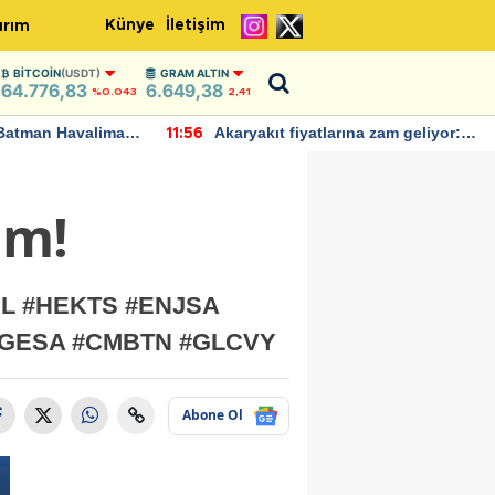
Künye
İletişim
ırım
BITCOIN
(USDT)
GRAM ALTIN
64.776,83
6.649,38
%0.043
2,41
Batman Havalimanı
Akaryakıt fiyatlarına zam geliyor:
11:56
 açıklamalarda
Yeni tarih açıklandı
ım!
RDL #HEKTS #ENJSA
#AGESA #CMBTN #GLCVY
Abone Ol