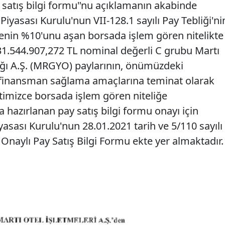
 satış bilgi formu"nu açıklamanın akabinde
 Piyasası Kurulu'nun VII-128.1 sayılı Pay Tebliği'ni
enin %10'unu aşan borsada işlem gören nitelikte
.544.907,272 TL nominal değerli C grubu Martı
ığı A.Ş. (MRGYO) paylarının, önümüzdeki
 finansman sağlama amaçlarına teminat olarak
etimizce borsada işlem gören niteliğe
hazırlanan pay satış bilgi formu onayı için
asası Kurulu'nun 28.01.2021 tarih ve 5/110 sayılı
 Onaylı Pay Satış Bilgi Formu ekte yer almaktadır.