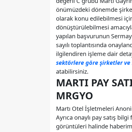
değerli C grubu Martı Gayri
önümüzdeki dönemde şirket
olarak konu edilebilmesi içi
dönüştürülebilmesi amacıyla 
yapılan başvurunun Sermaye 
sayılı toplantısında onaylan
ilgilendiren işleme dair de
sektörlere göre şirketler ve 
atabilirsiniz.
MARTI PAY SAT
MRGYO
Martı Otel İşletmeleri Anoni
Ayrıca onaylı pay satış bilgi
görüntüleri halinde haberi