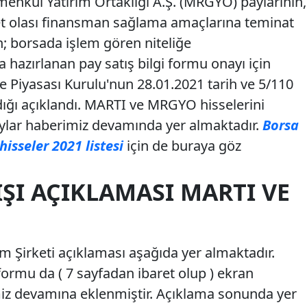
menkul Yatırım Ortaklığı A.Ş. (MRGYO) paylarının,
 olası finansman sağlama amaçlarına teminat
n; borsada işlem gören niteliğe
hazırlanan pay satış bilgi formu onayı için
Piyasası Kurulu'nun 28.01.2021 tarih ve 5/110
dığı açıklandı. MARTI ve MRGYO hisselerini
taylar haberimiz devamında yer almaktadır.
Borsa
hisseler 2021 listesi
için de buraya göz
IŞI AÇIKLAMASI MARTI VE
m Şirketi açıklaması aşağıda yer almaktadır.
 formu da ( 7 sayfadan ibaret olup ) ekran
miz devamına eklenmiştir. Açıklama sonunda yer