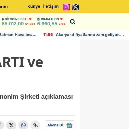
Künye
İletişim
ırım
BITCOIN
(USDT)
GRAM ALTIN
65.012,00
6.660,55
%1.051
2,59
Batman Havalimanı
Akaryakıt fiyatlarına zam geliyor:
11:56
 açıklamalarda
Yeni tarih açıklandı
ARTI ve
nonim Şirketi açıklaması
Abone Ol