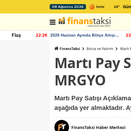
26
°
08 Ağustos 2026
Gün
r seviyesinin
2026 Haziran Ayında Bütçe Artışı
Flaş
22:26
22
Yaşandı
FinansTaksi
Borsa ve Yatırım
Martı 
Martı Pay 
MRGYO
Martı Pay Satışı Açıklam
aşağıda yer almaktadır. Ay
FinansTaksi Haber Merkezi