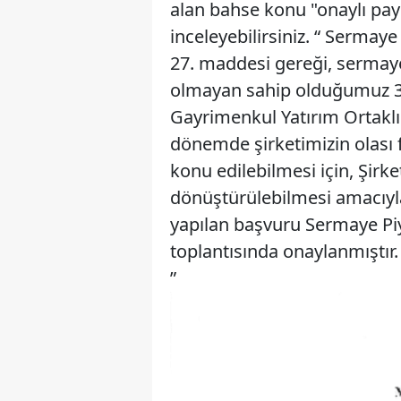
alan bahse konu "onaylı pay
inceleyebilirsiniz. “ Sermaye
27. maddesi gereği, sermay
olmayan sahip olduğumuz 31
Gayrimenkul Yatırım Ortakl
dönemde şirketimizin olası
konu edilebilmesi için, Şirk
dönüştürülebilmesi amacıyla 
yapılan başvuru Sermaye Piy
toplantısında onaylanmıştır.
”