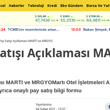
cel
Haberler
Teknoloji
Kredi
Eko Gündem
Borsa Ve Yat
DOLAR
EURO
STERLIN
47,7436
55,2510
64,4811
%0.18
%0.32
%0.38
TCMB'nin rezervlerinde artan
Bakan Şimşek, 
:24
12:03
momentum devam ediyor
için umut verici
bulundu
Pay Satışı Açıklaması MARTI ve MRGYO
Satışı Açıklaması M
ası MARTI ve MRGYOMartı Otel İşletmeleri A
rıca onaylı pay satış bilgi formu
Yayınlanma
04 Şubat 2021 - 15:57