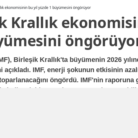
allık ekonomisinin bu yıl yüzde 1 büyümesini öngörüyor
ik Krallık ekonomisi
yümesini öngörüyo
MF), Birleşik Krallık'ta büyümenin 2026 yılı
 açıkladı. IMF, enerji şokunun etkisinin azal
oparlanacağını öngördü. IMF'nin raporuna gö
a istikrarlı bir toparlanma süreci yaşayabilir
Yayınlanma
16 Temmuz 2026 - 22:37