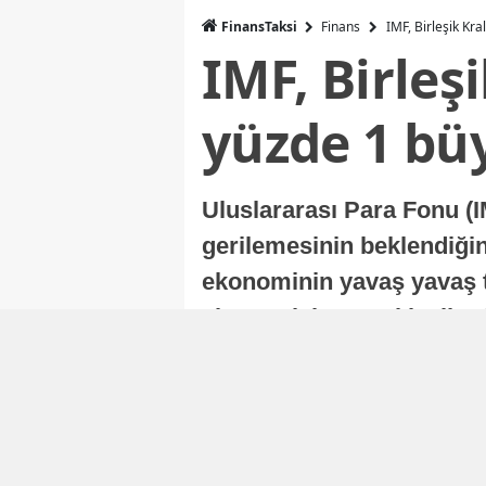
FinansTaksi
Finans
IMF, Birleşik Kr
IMF, Birleş
yüzde 1 bü
Uluslararası Para Fonu (I
gerilemesinin beklendiğini
ekonominin yavaş yavaş t
ekonomisi, sonraki yıllard
Nur Duman