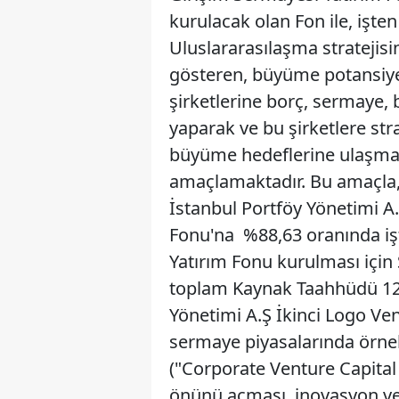
kurulacak olan Fon ile, işte
Uluslararasılaşma stratejisi
gösteren, büyüme potansiyel
şirketlerine borç, sermaye,
yaparak ve bu şirketlere str
büyüme hedeflerine ulaşmas
amaçlamaktadır. Bu amaçla,
İstanbul Portföy Yönetimi A
Fonu'na %88,63 oranında işt
Yatırım Fonu kurulması için S
toplam Kaynak Taahhüdü 12.6
Yönetimi A.Ş İkinci Logo Ve
sermaye piyasalarında örne
("Corporate Venture Capital F
önünü açması, inovasyon ve 