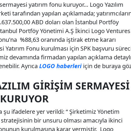
 sermayesi yatırım fonu kuruyor… Logo Yazılım
keti tarafından yapılan açıklamada; yatırımcıları
637.500,00 ABD doları olan İstanbul Portföy
tanbul Portföy Yönetimi A.Ş İkinci Logo Ventures
onu'na %88,63 oranında iştirak etme kararı
si Yatırım Fonu kurulması için SPK başvuru sürec
erimiz devamında firmadan yapılan açıklama detayl
enebilir. Ayrıca
LOGO haberleri
için de buraya gö
ZILIM GIRIŞIM SERMAYESI
 KURUYOR
şu ifadelere yer verildi: “ Şirketimiz Yönetim
tratejisinin bir unsuru olması amacıyla ikinci
Fonunun kurulmasına karar vermiştir. Logo