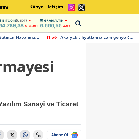
Künye
İletişim
ırım
BITCOIN
(USDT)
GRAM ALTIN
64.789,38
6.660,55
%-0.351
2,59
Batman Havalimanı
Akaryakıt fiyatlarına zam geliyor:
11:56
 açıklamalarda
Yeni tarih açıklandı
ermayesi
azılım Sanayi ve Ticaret
Abone Ol