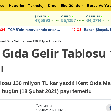
cel
Haberler
Teknoloji
Kredi
Eko Gündem
Borsa Ve Yat
DOLAR
EURO
STERLIN
47,5892
55,1257
64,2714
%0.01
%0.16
%0.2
TCMB'nin rezervlerinde artan
Bakan Şimşek, 
:24
12:03
momentum devam ediyor
için umut verici
bulundu
Kent Gıda Gelir Tablosu 130 Milyon TL Kar Yazdı
Gıda Gelir Tablosu
ı
losu 130 milyon TL kar yazdı! Kent Gıda Mad
n bugün (18 Şubat 2021) payı temettu
Yayınlanma
18 Şubat 2021 - 06:55