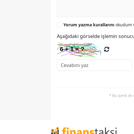
Yorum yazma kurallarını
okudum v
Aşağıdaki görselde işlemin sonucu
* Bu içerik ile