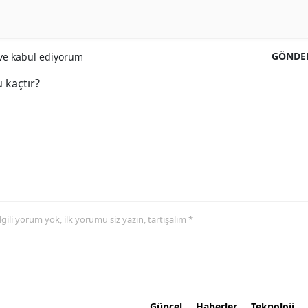
GÖNDE
e kabul ediyorum
 kaçtır?
 ilgili yorum yok, ilk yorumu siz yazın, tartışalım *
Güncel
Haberler
Teknoloji