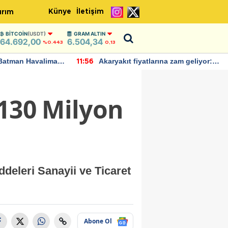
Künye
İletişim
ırım
BITCOIN
(USDT)
GRAM ALTIN
64.692,00
6.504,34
%0.443
0,13
Batman Havalimanı
Akaryakıt fiyatlarına zam geliyor:
11:56
 açıklamalarda
Yeni tarih açıklandı
 130 Milyon
deleri Sanayii ve Ticaret
Abone Ol