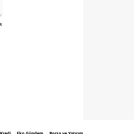
R
Kredi
Eko Gündem
Borsa ve Yatırım