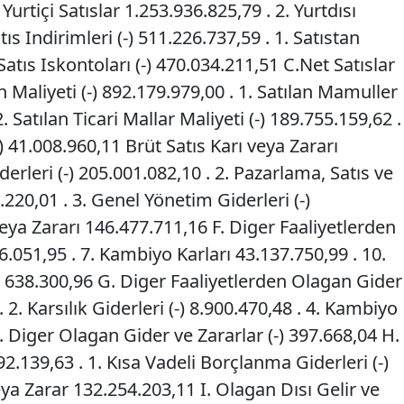
 Yurtiçi Satıslar 1.253.936.825,79 . 2. Yurtdısı
ıs Indirimleri (-) 511.226.737,59 . 1. Satıstan
 Satıs Iskontoları (-) 470.034.211,51 C.Net Satıslar
n Maliyeti (-) 892.179.979,00 . 1. Satılan Mamuller
2. Satılan Ticari Mallar Maliyeti (-) 189.755.159,62 .
-) 41.008.960,11 Brüt Satıs Karı veya Zararı
derleri (-) 205.001.082,10 . 2. Pazarlama, Satıs ve
.220,01 . 3. Genel Yönetim Giderleri (-)
veya Zararı 146.477.711,16 F. Diger Faaliyetlerden
6.051,95 . 7. Kambiyo Karları 43.137.750,99 . 10.
r 638.300,96 G. Diger Faaliyetlerden Olagan Gider
. 2. Karsılık Giderleri (-) 8.900.470,48 . 4. Kambiyo
 7. Diger Olagan Gider ve Zararlar (-) 397.668,04 H.
2.139,63 . 1. Kısa Vadeli Borçlanma Giderleri (-)
a Zarar 132.254.203,11 I. Olagan Dısı Gelir ve