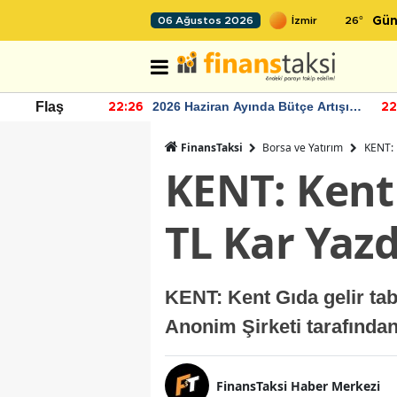
26
°
06 Ağustos 2026
Gün
r seviyesinin
2026 Haziran Ayında Bütçe Artışı
Flaş
22:26
22
Yaşandı
FinansTaksi
Borsa ve Yatırım
KENT: 
KENT: Kent 
TL Kar Yazd
KENT: Kent Gıda gelir tab
Anonim Şirketi tarafında
FinansTaksi Haber Merkezi