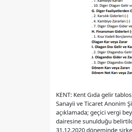
KENT: Kent Gıda gelir tablo
Sanayii ve Ticaret Anonim Ş
açıklamada; geçici vergi be
dairesine sunulduğu belirtil
31.12.2020 döneminde şirket 