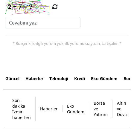
* Bu içerik ile ilgili yorum yok, ilk yorumu siz yazın, tartışalım *
Güncel
Haberler
Teknoloji
Kredi
Eko Gündem
Bors
Son
Borsa
Altın
dakika
Eko
Haberler
ve
ve
İzmir
Gündem
Yatırım
Döviz
haberleri