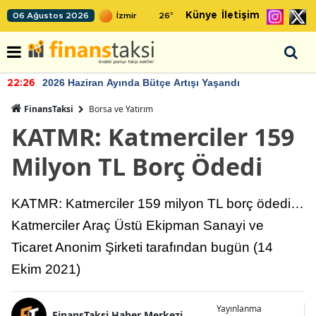
Künye
İletişim
06 Ağustos 2026
26
°
2026 Haziran Ayında Bütçe Artışı Yaşandı
22:26
FinansTaksi
Borsa ve Yatırım
KATMR: Katmerciler 159
Milyon TL Borç Ödedi
KATMR: Katmerciler 159 milyon TL borç ödedi…
Katmerciler Araç Üstü Ekipman Sanayi ve
Ticaret Anonim Şirketi tarafından bugün (14
Ekim 2021)
Yayınlanma
FinansTaksi Haber Merkezi