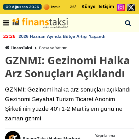
Künye
İletişim
09 Ağustos 2026
26
°
2026 Haziran Ayında Bütçe Artışı Yaşandı
22:26
FinansTaksi
Borsa ve Yatırım
GZNMI: Gezinomi Halka
Arz Sonuçları Açıklandı
GZNMI: Gezinomi halka arz sonuçları açıklandı
Gezinomi Seyahat Turizm Ticaret Anonim
Şirketi'nin yüzde 40'ı 1-2 Mart işlem günü ne
zaman gznmi
Yayınlanma
FinansTaksi Haber Merkezi