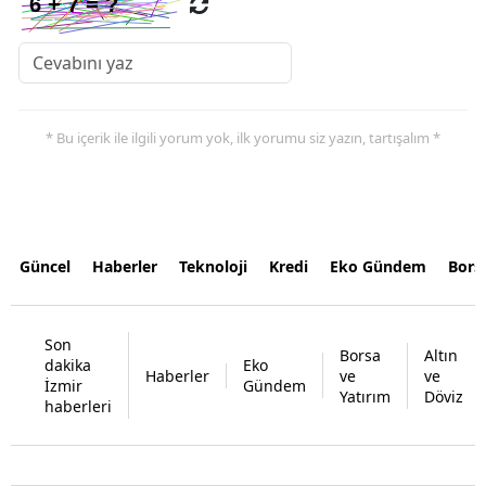
* Bu içerik ile ilgili yorum yok, ilk yorumu siz yazın, tartışalım *
Güncel
Haberler
Teknoloji
Kredi
Eko Gündem
Bors
Son
Borsa
Altın
dakika
Eko
Haberler
ve
ve
İzmir
Gündem
Yatırım
Döviz
haberleri