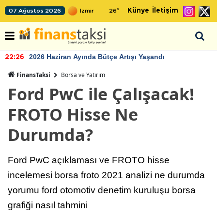
Künye
İletişim
07 Ağustos 2026
26
°
2026 Haziran Ayında Bütçe Artışı Yaşandı
22:26
FinansTaksi
Borsa ve Yatırım
Ford PwC ile Çalışacak!
FROTO Hisse Ne
Durumda?
Ford PwC açıklaması ve FROTO hisse
incelemesi borsa froto 2021 analizi ne durumda
yorumu ford otomotiv denetim kuruluşu borsa
grafiği nasıl tahmini