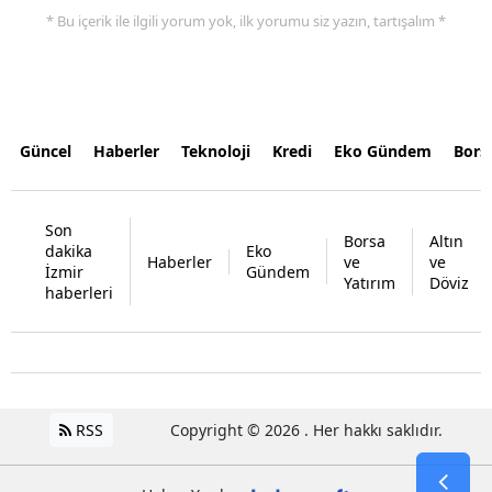
* Bu içerik ile ilgili yorum yok, ilk yorumu siz yazın, tartışalım *
Güncel
Haberler
Teknoloji
Kredi
Eko Gündem
Bors
Son
Borsa
Altın
dakika
Eko
Haberler
ve
ve
İzmir
Gündem
Yatırım
Döviz
haberleri
RSS
Copyright © 2026 . Her hakkı saklıdır.