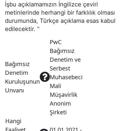
İşbu açıklamamızın İngilizce çeviri
metinlerinde herhangi bir farklılık olması
durumunda, Türkçe açıklama esas kabul
edilecektir. "
PwC
Bağımsız
Denetim ve
Bağımsız
Serbest
Denetim
Muhasebeci
Kuruluşunun
Mali
Unvanı
Müşavirlik
Anonim
Şirketi
Hangi
Faaliyet
01.01.2021 -