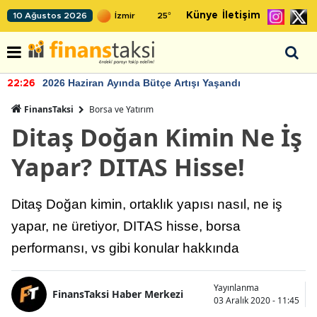
Künye
İletişim
10 Ağustos 2026
25
°
2026 Haziran Ayında Bütçe Artışı Yaşandı
22:26
FinansTaksi
Borsa ve Yatırım
Ditaş Doğan Kimin Ne İş
Yapar? DITAS Hisse!
Ditaş Doğan kimin, ortaklık yapısı nasıl, ne iş
yapar, ne üretiyor, DITAS hisse, borsa
performansı, vs gibi konular hakkında
Yayınlanma
FinansTaksi Haber Merkezi
03 Aralık 2020 - 11:45