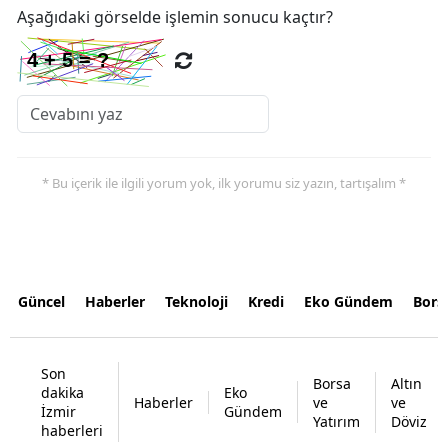
Aşağıdaki görselde işlemin sonucu kaçtır?
* Bu içerik ile ilgili yorum yok, ilk yorumu siz yazın, tartışalım *
Güncel
Haberler
Teknoloji
Kredi
Eko Gündem
Bors
Son
Borsa
Altın
dakika
Eko
Haberler
ve
ve
İzmir
Gündem
Yatırım
Döviz
haberleri