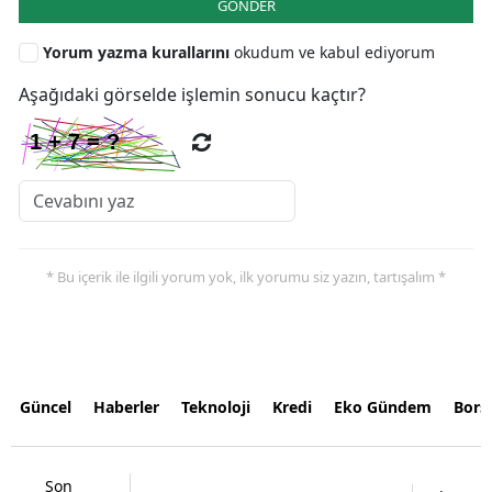
GÖNDER
Yorum yazma kurallarını
okudum ve kabul ediyorum
Aşağıdaki görselde işlemin sonucu kaçtır?
* Bu içerik ile ilgili yorum yok, ilk yorumu siz yazın, tartışalım *
Güncel
Haberler
Teknoloji
Kredi
Eko Gündem
Bors
Son