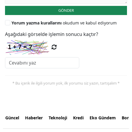
GÖNDER
Yorum yazma kurallarını
okudum ve kabul ediyorum
Aşağıdaki görselde işlemin sonucu kaçtır?
* Bu içerik ile ilgili yorum yok, ilk yorumu siz yazın, tartışalım *
Güncel
Haberler
Teknoloji
Kredi
Eko Gündem
Bors