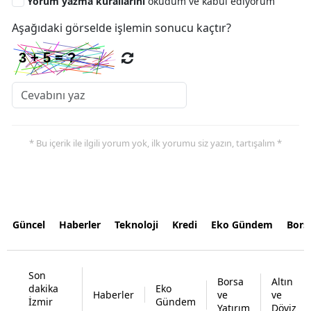
Yorum yazma kurallarını
okudum ve kabul ediyorum
Aşağıdaki görselde işlemin sonucu kaçtır?
* Bu içerik ile ilgili yorum yok, ilk yorumu siz yazın, tartışalım *
Güncel
Haberler
Teknoloji
Kredi
Eko Gündem
Bors
Son
Borsa
Altın
dakika
Eko
Haberler
ve
ve
İzmir
Gündem
Yatırım
Döviz