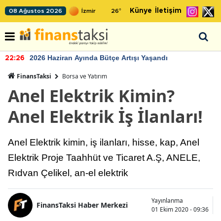
Künye
İletişim
08 Ağustos 2026
26
°
2026 Haziran Ayında Bütçe Artışı Yaşandı
22:26
FinansTaksi
Borsa ve Yatırım
Anel Elektrik Kimin?
Anel Elektrik İş İlanları!
Anel Elektrik kimin, iş ilanları, hisse, kap, Anel
Elektrik Proje Taahhüt ve Ticaret A.Ş, ANELE,
Rıdvan Çelikel, an-el elektrik
Yayınlanma
FinansTaksi Haber Merkezi
01 Ekim 2020 - 09:36