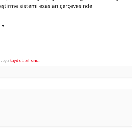
eştirme sistemi esasları çerçevesinde
 ”
veya
kayıt olabilirsiniz
.