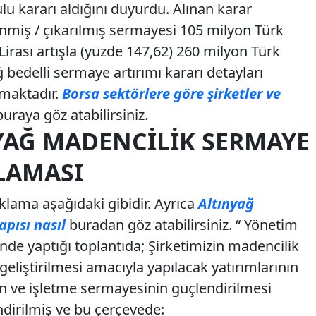
ulu kararı aldığını duyurdu. Alınan karar
nmiş / çıkarılmış sermayesi 105 milyon Türk
Lirası artışla (yüzde 147,62) 260 milyon Türk
ağ bedelli sermaye artırımı kararı detayları
maktadır.
Borsa sektörlere göre şirketler ve
buraya göz atabilirsiniz.
YAĞ MADENCILIK SERMAYE
LAMASI
ıklama aşağıdaki gibidir. Ayrıca
Altınyağ
apısı nasıl
buradan göz atabilirsiniz. “ Yönetim
nde yaptığı toplantıda; Şirketimizin madencilik
geliştirilmesi amacıyla yapılacak yatırımlarının
ın ve işletme sermayesinin güçlendirilmesi
dirilmiş ve bu çerçevede: