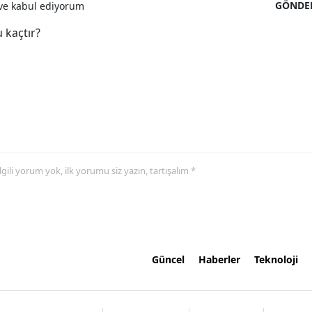
GÖNDE
e kabul ediyorum
 kaçtır?
 ilgili yorum yok, ilk yorumu siz yazın, tartışalım *
Güncel
Haberler
Teknoloji