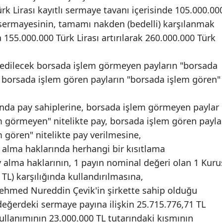
rk Lirası kayıtlı sermaye tavanı içerisinde 105.000.00
ş sermayesinin, tamamı nakden (bedelli) karşılanmak
155.000.000 Türk Lirası artırılarak 260.000.000 Türk
 edilecek borsada işlem görmeyen payların "borsada
, borsada işlem gören payların "borsada işlem gören"
ında pay sahiplerine, borsada işlem görmeyen paylar
m görmeyen" nitelikte pay, borsada işlem gören payla
m gören" nitelikte pay verilmesine,
 alma haklarında herhangi bir kısıtlama
 alma haklarının, 1 payın nominal değeri olan 1 Kuru
 TL) karşılığında kullandırılmasına,
ehmed Nureddin Çevik'in şirkette sahip olduğu
eğerdeki sermaye payına ilişkin 25.715.776,71 TL
ullanımının 23.000.000 TL tutarındaki kısmının