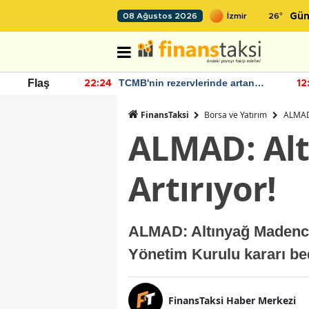
26
°
08 Ağustos 2026
Gün
nde artan
Bakan Şimşek, Batman Havalimanı
Flaş
12:03
11
diyor
için umut verici açıklamalarda
bulundu
FinansTaksi
Borsa ve Yatırım
ALMAD:
ALMAD: Alt
Artırıyor!
ALMAD: Altınyağ Madencili
Yönetim Kurulu kararı be
FinansTaksi Haber Merkezi