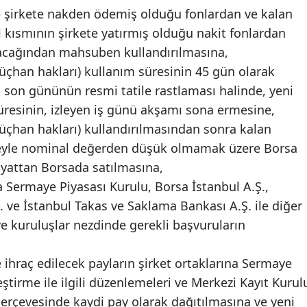
e şirkete nakden ödemiş olduğu fonlardan ve kalan
i kısmının şirkete yatırmış olduğu nakit fonlardan
acağından mahsuben kullandırılmasına,
rüçhan hakları) kullanım süresinin 45 gün olarak
 son gününün resmi tatile rastlaması halinde, yeni
üresinin, izleyen iş günü akşamı sona ermesine,
rüçhan hakları) kullandırılmasından sonra kalan
süreyle nominal değerden düşük olmamak üzere Borsa
fiyattan Borsada satılmasına,
 Sermaye Piyasası Kurulu, Borsa İstanbul A.Ş.,
. ve İstanbul Takas ve Saklama Bankası A.Ş. ile diğer
e kuruluşlar nezdinde gerekli başvuruların
 ihraç edilecek payların şirket ortaklarına Sermaye
ştirme ile ilgili düzenlemeleri ve Merkezi Kayıt Kurul
çerçevesinde kaydi pay olarak dağıtılmasına ve yeni