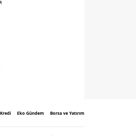
R
Kredi
Eko Gündem
Borsa ve Yatırım