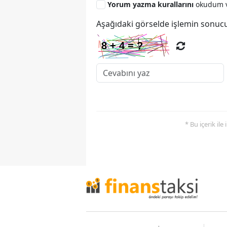
Yorum yazma kurallarını
okudum v
Aşağıdaki görselde işlemin sonucu
* Bu içerik ile