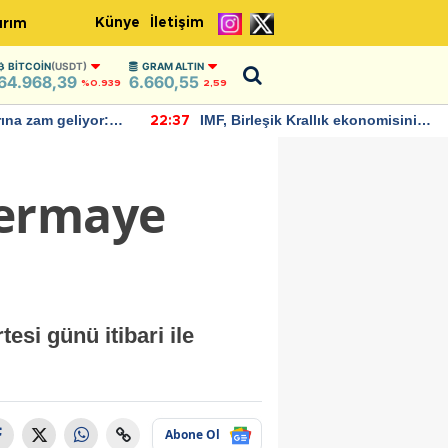
Künye
İletişim
ırım
BITCOIN
(USDT)
GRAM ALTIN
64.968,39
6.660,55
%0.939
2,59
allık ekonomisinin
Bitcoin, 65 bin dolar seviyesinin
22:30
büyümesini
altına düştü...
Sermaye
si günü itibari ile
Abone Ol