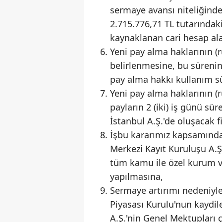
sermaye avansı niteliğind
2.715.776,71 TL tutarındak
kaynaklanan cari hesap al
Yeni pay alma haklarının (
belirlenmesine, bu sürenin
pay alma hakkı kullanım s
Yeni pay alma haklarının (
payların 2 (iki) iş günü 
İstanbul A.Ş.'de oluşacak 
İşbu kararımız kapsamında
Merkezi Kayıt Kuruluşu A.Ş
tüm kamu ile özel kurum v
yapılmasına,
Sermaye artırımı nedeniyle
Piyasası Kurulu'nun kaydile
A.Ş.'nin Genel Mektupları 