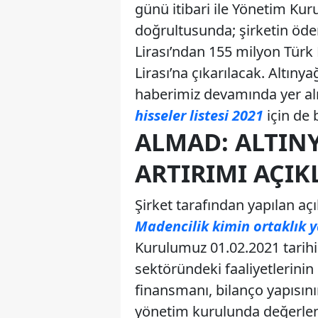
günü itibari ile Yönetim Kur
doğrultusunda; şirketin öde
Lirası’ndan 155 milyon Türk 
Lirası’na çıkarılacak. Altıny
haberimiz devamında yer al
hisseler listesi 2021
için de 
ALMAD: ALTIN
ARTIRIMI AÇIK
Şirket tarafından yapılan aç
Madencilik kimin ortaklık y
Kurulumuz 01.02.2021 tarihi
sektöründeki faaliyetlerinin 
finansmanı, bilanço yapısın
yönetim kurulunda değerlen