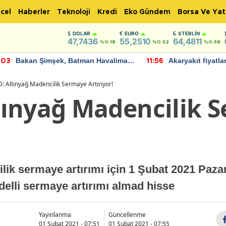
cel
Haberler
Teknoloji
Kredi
Eko Gündem
Borsa Ve Yat
DOLAR
EURO
STERLIN
47,7436
55,2510
64,4811
%0.18
%0.32
%0.38
Akaryakıt fiyatlarına zam geliyor:
IMF, Birleşik Kr
:56
22:37
Yeni tarih açıklandı
bu yıl yüzde 1 
öngörüyor
 Altınyağ Madencilik Sermaye Artırıyor!
ınyağ Madencilik 
k sermaye artırımı için 1 Şubat 2021 Pazarte
delli sermaye artırımı almad hisse
Yayınlanma
Güncellenme
01 Şubat 2021 - 07:51
01 Şubat 2021 - 07:55