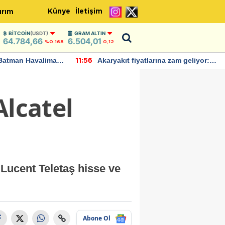
Künye
İletişim
ırım
BITCOIN
(USDT)
GRAM ALTIN
64.784,66
6.504,01
%0.168
0,12
Batman Havalimanı
Akaryakıt fiyatlarına zam geliyor:
11:56
 açıklamalarda
Yeni tarih açıklandı
Alcatel
l Lucent Teletaş hisse ve
Abone Ol