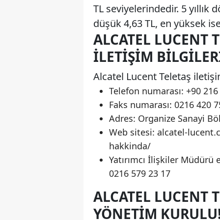
TL seviyelerindedir. 5 yıllık
düşük 4,63 TL, en yüksek ise
ALCATEL LUCENT 
İLETIŞIM BILGILERI
Alcatel Lucent Teletaş iletişi
Telefon numarası: +90 216
Faks numarası: 0216 420 7
Adres: Organize Sanayi Bö
Web sitesi: alcatel-lucent
hakkinda/
Yatırımcı İlişkiler Müdürü 
0216 579 23 17
ALCATEL LUCENT T
YÖNETIM KURULU