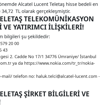
 dönemde Alcatel Lucent Teletaş hisse bedeli en
 34,72 TL olarak gerçekleşmiştir.
TELETAŞ TELEKOMÜNIKASYON
 VE YATIRIMCI İLIŞKILERI!
m bilgileri şu şekildedir:
 579 20 00
5 43
lgesi 2. Cadde No 17/1 34776 Ümraniye/ İstanbul
.com.tr ya da https://www.nokia.com/tr_tr/nokia-
e-mail/ telefon no:
haluk.telci@alcatel-lucent.com
-
ELETAŞ ŞIRKET BILGILERI VE
!