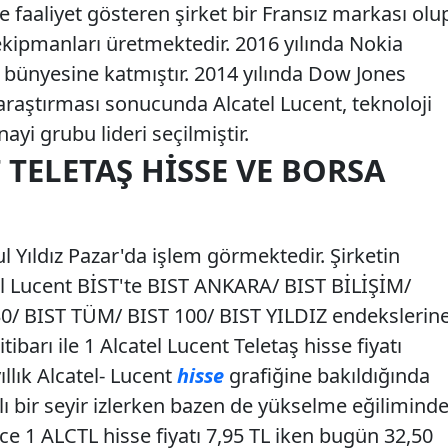
e faaliyet gösteren şirket bir Fransız markası olu
kipmanları üretmektedir. 2016 yılında Nokia
ak bünyesine katmıştır. 2014 yılında Dow Jones
 araştırması sonucunda Alcatel Lucent, teknoloji
yi grubu lideri seçilmiştir.
 TELETAŞ HISSE VE BORSA
l Yıldız Pazar'da işlem görmektedir. Şirketin
el Lucent BİST'te BIST ANKARA/ BIST BİLİŞİM/
0/ BIST TÜM/ BIST 100/ BIST YILDIZ endekslerin
tibarı ile 1 Alcatel Lucent Teletaş hisse fiyatı
ıllık Alcatel- Lucent
hisse
grafiğine bakıldığında
ı bir seyir izlerken bazen de yükselme eğilimind
nce 1 ALCTL hisse fiyatı 7,95 TL iken bugün 32,50