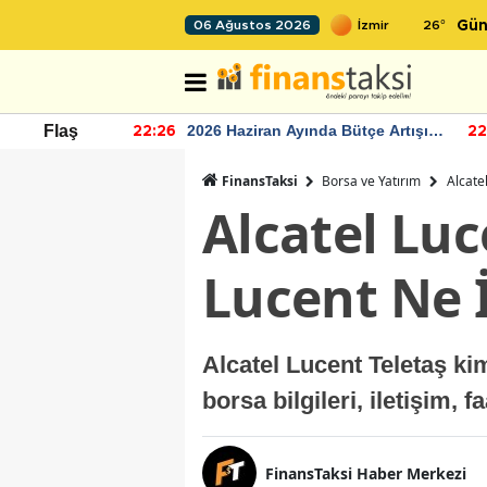
26
°
06 Ağustos 2026
Gün
r seviyesinin
2026 Haziran Ayında Bütçe Artışı
Flaş
22:26
22
Yaşandı
FinansTaksi
Borsa ve Yatırım
Alcate
Alcatel Luc
Lucent Ne 
Alcatel Lucent Teletaş kim
borsa bilgileri, iletişim, f
FinansTaksi Haber Merkezi