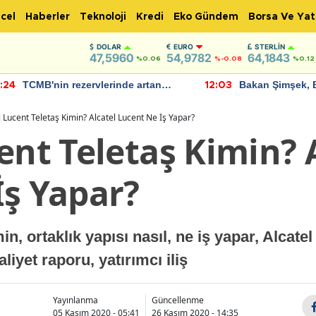
cel
Haberler
Teknoloji
Kredi
Eko Gündem
Borsa Ve Yat
DOLAR
EURO
STERLIN
47,5960
54,9782
64,1843
%0.06
%-0.08
%0.12
TCMB'nin rezervlerinde artan
Bakan Şimşek, 
:24
12:03
momentum devam ediyor
için umut verici
bulundu
l Lucent Teletaş Kimin? Alcatel Lucent Ne İş Yapar?
ent Teletaş Kimin? 
İş Yapar?
in, ortaklık yapısı nasıl, ne iş yapar, Alcate
aaliyet raporu, yatırımcı iliş
Yayınlanma
Güncellenme
05 Kasım 2020 - 05:41
26 Kasım 2020 - 14:35