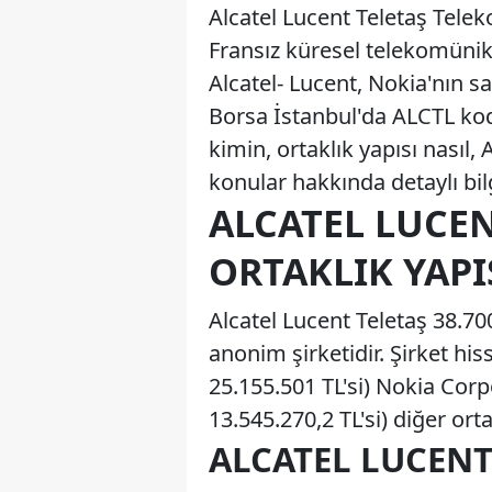
Alcatel Lucent Teletaş Tele
Fransız küresel telekomünikas
Alcatel- Lucent, Nokia'nın s
Borsa İstanbul'da ALCTL kod
kimin, ortaklık yapısı nasıl, A
konular hakkında detaylı bi
ALCATEL LUCEN
ORTAKLIK YAPI
Alcatel Lucent Teletaş 38.7
anonim şirketidir. Şirket hi
25.155.501 TL'si) Nokia Corp
13.545.270,2 TL'si) diğer orta
ALCATEL LUCENT