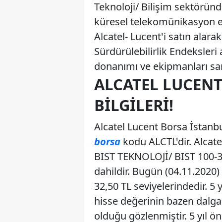
Teknoloji/ Bilişim sektöründ
küresel telekomünikasyon e
Alcatel- Lucent'i satın alar
Sürdürülebilirlik Endeksleri
donanımı ve ekipmanları sana
ALCATEL LUCENT
BILGILERI!
Alcatel Lucent Borsa İstanbu
borsa
kodu ALCTL'dir. Alcat
BIST TEKNOLOJİ/ BIST 100-3
dahildir. Bugün (04.11.2020) i
32,50 TL seviyelerindedir. 5 y
hisse değerinin bazen dalgal
olduğu gözlenmiştir. 5 yıl ö