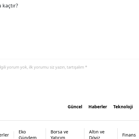
 kaçtır?
 ilgili yorum yok, ilk yorumu siz yazın, tartışalım *
Güncel
Haberler
Teknoloji
Eko
Borsa ve
Altın ve
rler
Finans
Gündem
Yatırım
Döviz