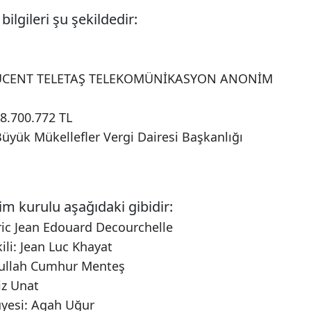
bilgileri şu şekildedir:
L LUCENT TELETAŞ TELEKOMÜNİKASYON ANONİM
8.700.772 TL
Büyük Mükellefler Vergi Dairesi Başkanlığı
im kurulu aşağıdaki gibidir:
ric Jean Edouard Decourchelle
li: Jean Luc Khayat
dullah Cumhur Menteş
iz Unat
üyesi: Agah Uğur