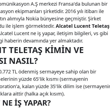
komünikasyon A.Ş merkezi Fransa'da bulunan bir
yon ekipmanları şirketidir. 2016 yılı itibarı ile
atın alımıyla Nokia bünyesine geçmiştir. Şirket
u ile işlem görmektedir.
Alcatel Lucent Teletaş
lcatel Lucent ne iş yapar, iletişim bilgileri, vs gibi
lgi haberin devamında yer almaktadır.
T TELETAŞ KIMIN VE
SI NASIL?
00.772 TL ödenmiş sermayeye sahip olan bir
sselerinin yüzde 65'lik kısmı (sermayenin
oration'a, kalan yüzde 35'lik dilim ise (sermayeni
klara aittir (halka açık kısım).
 NE İŞ YAPAR?