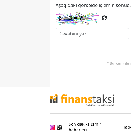
Aşağıdaki görselde işlemin sonucu
* Bu içerik ile
Son dakika İzmir
Habe
haberleri