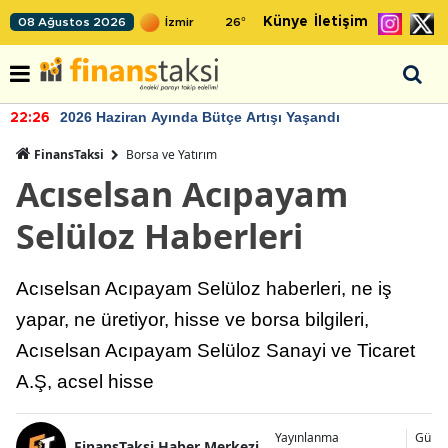
Künye
İletişim
08 Ağustos 2026
26
°
2026 Haziran Ayında Bütçe Artışı Yaşandı
22:26
FinansTaksi
Borsa ve Yatırım
Acıselsan Acıpayam
Selüloz Haberleri
Acıselsan Acıpayam Selüloz haberleri, ne iş
yapar, ne üretiyor, hisse ve borsa bilgileri,
Acıselsan Acıpayam Selüloz Sanayi ve Ticaret
A.Ş, acsel hisse
Yayınlanma
Günc
FinansTaksi Haber Merkezi