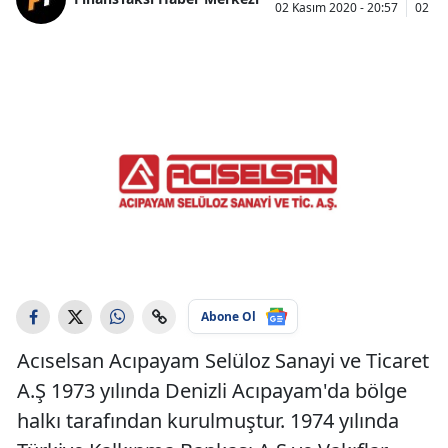
02 Kasım 2020 - 20:57
02 Ka
Abone Ol
Acıselsan Acıpayam Selüloz Sanayi ve Ticaret
A.Ş 1973 yılında Denizli Acıpayam'da bölge
halkı tarafından kurulmuştur. 1974 yılında