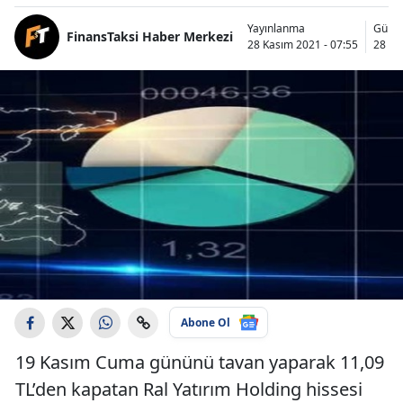
Yayınlanma
Günc
FinansTaksi Haber Merkezi
28 Kasım 2021 - 07:55
28 Ka
Abone Ol
19 Kasım Cuma gününü tavan yaparak 11,09
TL’den kapatan Ral Yatırım Holding hissesi