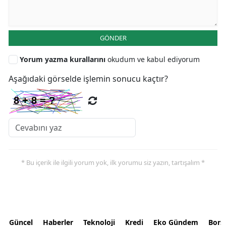
GÖNDER
Yorum yazma kurallarını
okudum ve kabul ediyorum
Aşağıdaki görselde işlemin sonucu kaçtır?
* Bu içerik ile ilgili yorum yok, ilk yorumu siz yazın, tartışalım *
Güncel
Haberler
Teknoloji
Kredi
Eko Gündem
Bors