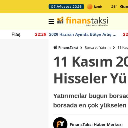
26
°
07 Ağustos 2026
Gün
r seviyesinin
2026 Haziran Ayında Bütçe Artışı
Flaş
22:26
22
Yaşandı
FinansTaksi
Borsa ve Yatırım
11 Kas
11 Kasım 2
Hisseler Yü
Yatırımcılar bugün borsa
borsada en çok yükselen 
FinansTaksi Haber Merkezi