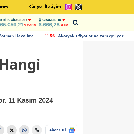
Künye
İletişim
ırım
BITCOIN
(USDT)
GRAM ALTIN
65.059,21
6.666,28
%0.648
2,68
Batman Havalimanı
Akaryakıt fiyatlarına zam geliyor:
11:56
 açıklamalarda
Yeni tarih açıklandı
 Hangi
or. 11 Kasım 2024
Abone Ol