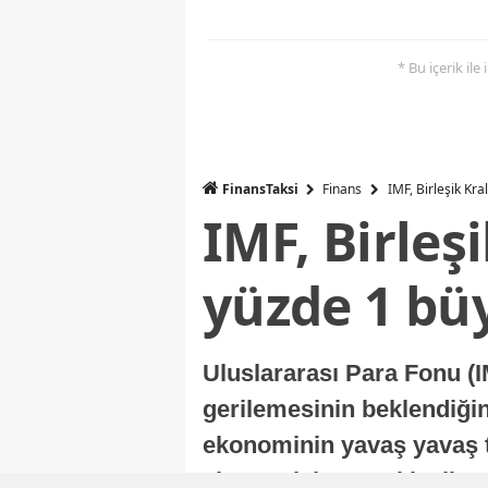
* Bu içerik ile
FinansTaksi
Finans
IMF, Birleşik Kr
IMF, Birleş
yüzde 1 bü
Uluslararası Para Fonu (I
gerilemesinin beklendiğini
ekonominin yavaş yavaş t
ekonomisi, sonraki yıllard