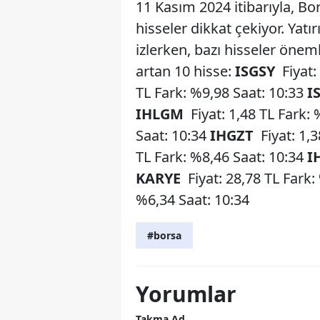
11 Kasım 2024 itibarıyla, B
hisseler dikkat çekiyor. Yatı
izlerken, bazı hisseler önem
artan 10 hisse:
ISGSY
Fiyat:
TL Fark: %9,98 Saat: 10:33
I
IHLGM
Fiyat: 1,48 TL Fark:
Saat: 10:34
IHGZT
Fiyat: 1,
TL Fark: %8,46 Saat: 10:34
I
KARYE
Fiyat: 28,78 TL Fark:
%6,34 Saat: 10:34
#borsa
Yorumlar
Takma Ad