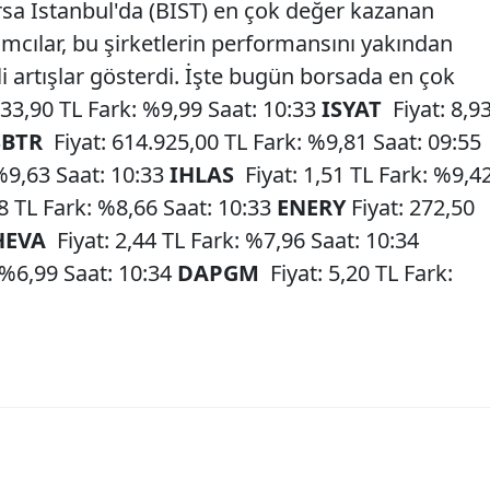
orsa İstanbul'da (BIST) en çok değer kazanan
rımcılar, bu şirketlerin performansını yakından
li artışlar gösterdi. İşte bugün borsada en çok
 33,90 TL Fark: %9,99 Saat: 10:33
ISYAT
Fiyat: 8,9
SBTR
Fiyat: 614.925,00 TL Fark: %9,81 Saat: 09:55
 %9,63 Saat: 10:33
IHLAS
Fiyat: 1,51 TL Fark: %9,4
38 TL Fark: %8,66 Saat: 10:33
ENERY
Fiyat: 272,50
HEVA
Fiyat: 2,44 TL Fark: %7,96 Saat: 10:34
 %6,99 Saat: 10:34
DAPGM
Fiyat: 5,20 TL Fark: