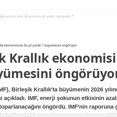
 ilgili yorum yok, ilk yorumu siz yazın, tartışalım *
allık ekonomisinin bu yıl yüzde 1 büyümesini öngörüyor
ik Krallık ekonomisi
yümesini öngörüyo
MF), Birleşik Krallık'ta büyümenin 2026 yılı
 açıkladı. IMF, enerji şokunun etkisinin azal
oparlanacağını öngördü. IMF'nin raporuna gö
a istikrarlı bir toparlanma süreci yaşayabilir