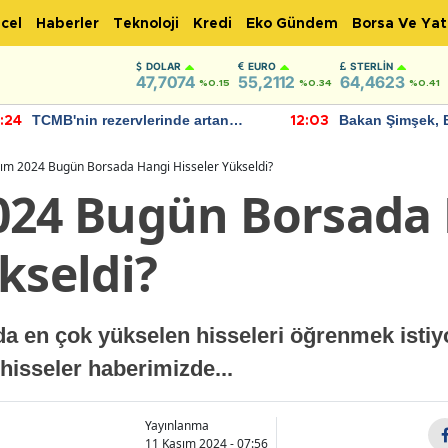
cel
Haberler
Teknoloji
Kredi
Eko Gündem
Borsa Ve Yat
DOLAR
EURO
STERLIN
47,7074
55,2112
64,4623
%0.15
%0.34
%0.41
TCMB'nin rezervlerinde artan
Bakan Şimşek, 
:24
12:03
momentum devam ediyor
için umut verici
bulundu
ım 2024 Bugün Borsada Hangi Hisseler Yükseldi?
024 Bugün Borsada
kseldi?
da en çok yükselen hisseleri öğrenmek istiy
hisseler haberimizde...
Yayınlanma
11 Kasım 2024 - 07:56