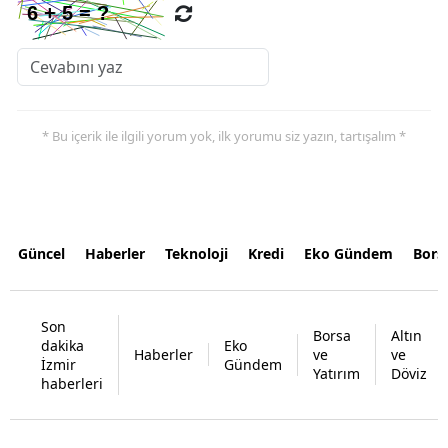
* Bu içerik ile ilgili yorum yok, ilk yorumu siz yazın, tartışalım *
Güncel
Haberler
Teknoloji
Kredi
Eko Gündem
Bors
Son
Borsa
Altın
dakika
Eko
Haberler
ve
ve
İzmir
Gündem
Yatırım
Döviz
haberleri