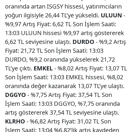
oranında artan ISGSY hissesi, yatırımcıların
yoğun ilgisiyle 26,44 TL’ye yükseldi.
ULUUN
-
%9,97 Artış Fiyat: 6,62 TL Son İşlem Saati:
13:03 ULUUN hissesi %9,97 artış göstererek
6,62 TL seviyesine ulaştı.
DURDO
- %9,2 Artış
Fiyat: 21,72 TL Son İşlem Saati: 13:03
DURDO, %9,2 oranında yükselerek 21,72
TL’ye çıktı.
EMKEL
- %8,02 Artış Fiyat: 13,07 TL
Son İşlem Saati: 13:03 EMKEL hissesi, %8,02
oranında değer kazanarak 13,07 TL’ye ulaştı.
DGGYO
- %7,75 Artış Fiyat: 37,54 TL Son
İşlem Saati: 13:03 DGGYO, %7,75 oranında
artış göstererek 37,54 TL seviyesine ulaştı.
KLRHO
- %6,82 Artış Fiyat: 31,02 TL Son
İşlem Saati: 13:04 %6,82’lik artış kaydeden