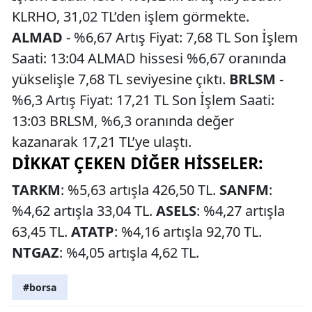
KLRHO, 31,02 TL’den işlem görmekte.
ALMAD
- %6,67 Artış Fiyat: 7,68 TL Son İşlem
Saati: 13:04 ALMAD hissesi %6,67 oranında
yükselişle 7,68 TL seviyesine çıktı.
BRLSM
-
%6,3 Artış Fiyat: 17,21 TL Son İşlem Saati:
13:03 BRLSM, %6,3 oranında değer
kazanarak 17,21 TL’ye ulaştı.
DIKKAT ÇEKEN DIĞER HISSELER:
TARKM
: %5,63 artışla 426,50 TL.
SANFM
:
%4,62 artışla 33,04 TL.
ASELS
: %4,27 artışla
63,45 TL.
ATATP
: %4,16 artışla 92,70 TL.
NTGAZ
: %4,05 artışla 4,62 TL.
#borsa