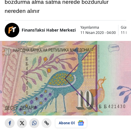
bozdurma alma satma nerede bozdurulur
nereden alınır
Yayınlanma
Günce
FinansTaksi Haber Merkezi
11 Nisan 2020 - 04:00
11 Nis
Abone Ol