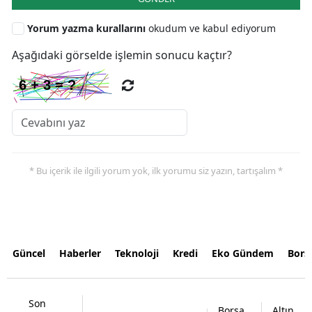
Yorum yazma kurallarını
okudum ve kabul ediyorum
Aşağıdaki görselde işlemin sonucu kaçtır?
* Bu içerik ile ilgili yorum yok, ilk yorumu siz yazın, tartışalım *
Güncel
Haberler
Teknoloji
Kredi
Eko Gündem
Bors
Son
Borsa
Altın