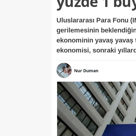
yüzde 1 bü
Uluslararası Para Fonu (I
gerilemesinin beklendiğini
ekonominin yavaş yavaş t
ekonomisi, sonraki yıllard
Nur Duman