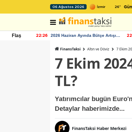
26
°
06 Ağustos 2026
Gün
r seviyesinin
2026 Haziran Ayında Bütçe Artışı
Flaş
22:26
22
Yaşandı
FinansTaksi
Altın ve Döviz
7 Ekim 20
7 Ekim 202
TL?
Yatırımcılar bugün Euro'
Detaylar haberimizde...
FinansTaksi Haber Merkezi