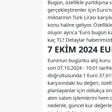
Bugün, özellikle yurtdışına 
gerçekleştirenler için Euro'
miktarının Türk Lirası karşıl
konu haline geliyor. Özelli
oluyor ayrıca ‘Euro bugün ka
kaç TL? Detaylar haberimiz
7 EKIM 2024 E
Euronun bugünkü alış kuru 37
son 07.10.2024 - 10:01 tarih
doğrultusunda 1 Euro 37,615
karşısındaki bu değeri, özell
planlayanlar için oldukça ön
alım satım işlemlerini hem d
nedenle, güncel kur değerle