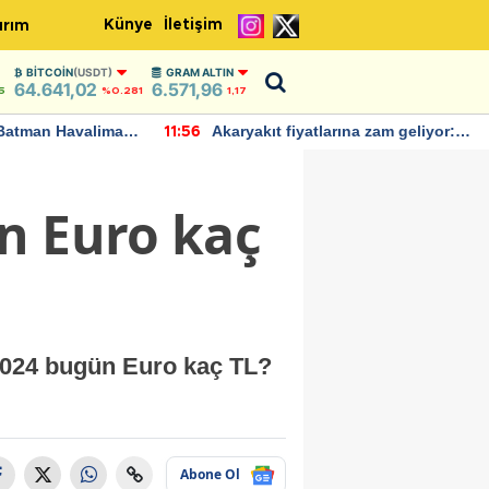
Künye
İletişim
ırım
BITCOIN
(USDT)
GRAM ALTIN
64.641,02
6.571,96
5
%0.281
1,17
Batman Havalimanı
Akaryakıt fiyatlarına zam geliyor:
11:56
 açıklamalarda
Yeni tarih açıklandı
n Euro kaç
2024 bugün Euro kaç TL?
Abone Ol