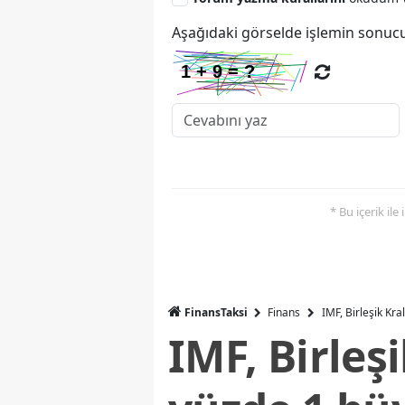
Aşağıdaki görselde işlemin sonucu
* Bu içerik ile
FinansTaksi
Finans
IMF, Birleşik Kr
IMF, Birleş