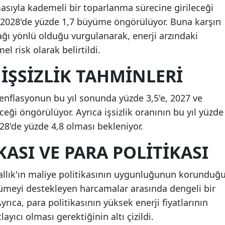
asıyla kademeli bir toparlanma sürecine girileceği
ve 2028'de yüzde 1,7 büyüme öngörülüyor. Buna karşın
ğı yönlü olduğu vurgulanarak, enerji arzındaki
 risk olarak belirtildi.
İŞSIZLIK TAHMINLERI
a enflasyonun bu yıl sonunda yüzde 3,5'e, 2027 ve
ceği öngörülüyor. Ayrıca işsizlik oranının bu yıl yüzde
028'de yüzde 4,8 olması bekleniyor.
KASI VE PARA POLITIKASI
rallık'ın maliye politikasının uygunluğunun korunduğ
üyümeyi destekleyen harcamalar arasında dengeli bir
Ayrıca, para politikasının yüksek enerji fiyatlarının
layıcı olması gerektiğinin altı çizildi.