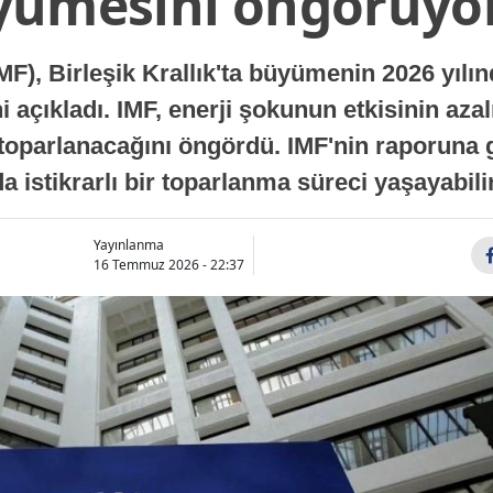
yümesini öngörüyo
MF), Birleşik Krallık'ta büyümenin 2026 yılı
 açıkladı. IMF, enerji şokunun etkisinin azal
oparlanacağını öngördü. IMF'nin raporuna gö
a istikrarlı bir toparlanma süreci yaşayabilir
Yayınlanma
16 Temmuz 2026 - 22:37