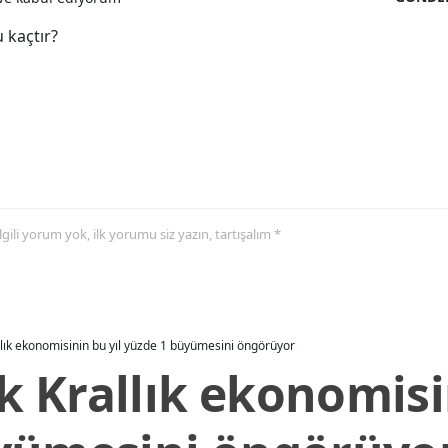
 kaçtır?
 ilgili yorum yok, ilk yorumu siz yazın, tartışalım *
allık ekonomisinin bu yıl yüzde 1 büyümesini öngörüyor
ik Krallık ekonomisi