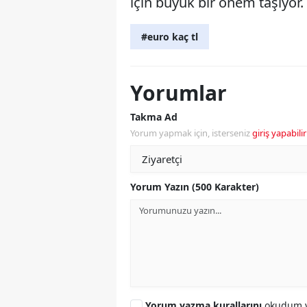
için büyük bir önem taşıyor.
#euro kaç tl
Yorumlar
Takma Ad
Yorum yapmak için, isterseniz
giriş yapabilir
Yorum Yazın (500 Karakter)
Yorum yazma kurallarını
okudum v