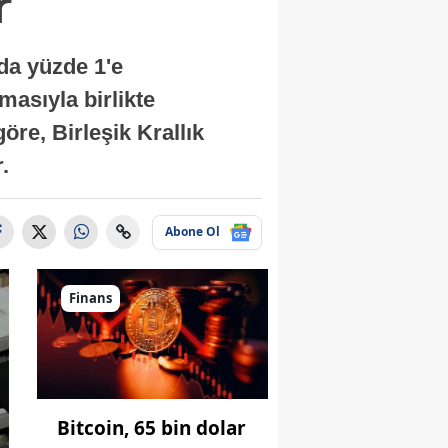
r
nda yüzde 1'e
masıyla birlikte
re, Birleşik Krallık
.
Abone Ol
Finans
Bitcoin, 65 bin dolar