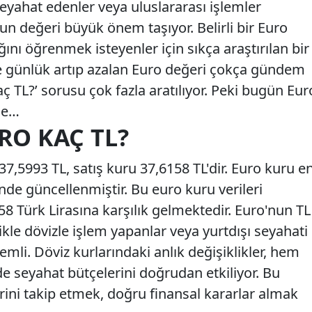
seyahat edenler veya uluslararası işlemler
nun değeri büyük önem taşıyor. Belirli bir Euro
ığını öğrenmek isteyenler için sıkça araştırılan bir
kle günlük artıp azalan Euro değeri çokça gündem
ç TL?’ sorusu çok fazla aratılıyor. Peki bugün Eur
de…
URO KAÇ TL?
,5993 TL, satış kuru 37,6158 TL'dir. Euro kuru e
inde güncellenmiştir. Bu euro kuru verileri
8 Türk Lirasına karşılık gelmektedir. Euro'nun TL
ikle dövizle işlem yapanlar veya yurtdışı seyahati
emli. Döviz kurlarındaki anlık değişiklikler, hem
e seyahat bütçelerini doğrudan etkiliyor. Bu
rini takip etmek, doğru finansal kararlar almak