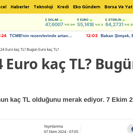
cel
Haberler
Teknoloji
Kredi
Eko Gündem
Borsa Ve Yat
DOLAR
EURO
STERLIN
47,6007
55,1418
64,2731
%0.04
%0.2
%0.2
TCMB'nin rezervlerinde artan
Bakan Şimşek, 
:24
12:03
momentum devam ediyor
için umut verici
bulundu
24 Euro kaç TL? Bugün Euro kaç TL?
4 Euro kaç TL? Bugü
nun kaç TL olduğunu merak ediyor. 7 Ekim 
Yayınlanma
07 Ekim 2024 - 07:05