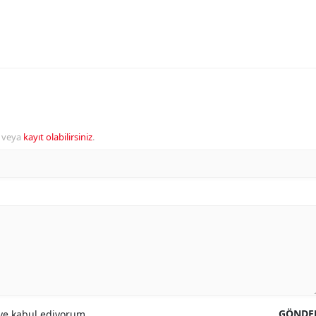
veya
kayıt olabilirsiniz
.
GÖNDE
e kabul ediyorum