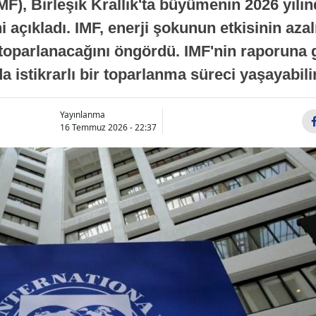
MF), Birleşik Krallık'ta büyümenin 2026 yılı
 açıkladı. IMF, enerji şokunun etkisinin azal
oparlanacağını öngördü. IMF'nin raporuna gö
a istikrarlı bir toparlanma süreci yaşayabilir
Yayınlanma
16 Temmuz 2026 - 22:37