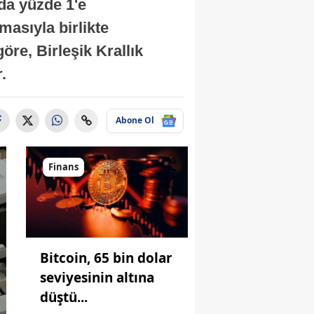
nda yüzde 1'e
masıyla birlikte
re, Birleşik Krallık
.
Abone Ol
Finans
Bitcoin, 65 bin dolar
seviyesinin altına
düştü...