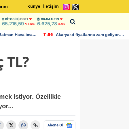
Künye
İletişim
ırım
BITCOIN
(USDT)
GRAM ALTIN
65.216,59
6.625,78
%1.125
2,05
Batman Havalimanı
Akaryakıt fiyatlarına zam geliyor:
11:56
 açıklamalarda
Yeni tarih açıklandı
ç TL?
mek istiyor. Özellikle
or...
Abone Ol