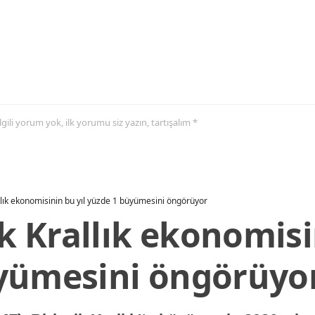
 ilgili yorum yok, ilk yorumu siz yazın, tartışalım *
allık ekonomisinin bu yıl yüzde 1 büyümesini öngörüyor
ik Krallık ekonomisi
yümesini öngörüyo