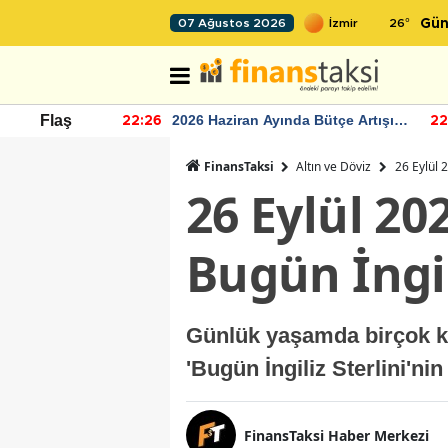
26
°
07 Ağustos 2026
Gün
r seviyesinin
2026 Haziran Ayında Bütçe Artışı
Flaş
22:26
22
Yaşandı
FinansTaksi
Altın ve Döviz
26 Eylül 2
26 Eylül 202
Bugün İngil
Günlük yaşamda birçok kişi
'Bugün İngiliz Sterlini'ni
FinansTaksi Haber Merkezi