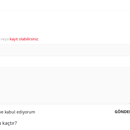
veya
kayıt olabilirsiniz
.
GÖNDE
e kabul ediyorum
 kaçtır?