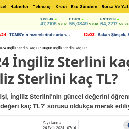
cel
Haberler
Teknoloji
Kredi
Eko Gündem
Borsa Ve Yat
DOLAR
EURO
STERLIN
47,7105
55,0849
64,2217
%0.17
%0.12
%0.06
TCMB'nin rezervlerinde artan
Bakan Şimşek, 
:24
12:03
momentum devam ediyor
için umut verici
bulundu
024 İngiliz Sterlini kaç TL? Bugün İngiliz Sterlini kaç TL?
4 İngiliz Sterlini ka
iz Sterlini kaç TL?
, İngiliz Sterlini'nin güncel değerini öğren
n değeri kaç TL?' sorusu oldukça merak ediliy
Yayınlanma
26 Eylül 2024 - 07:16