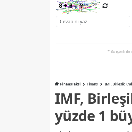
* Bu içerik ile
FinansTaksi
Finans
IMF, Birleşik Kr
IMF, Birleş
yüzde 1 bü