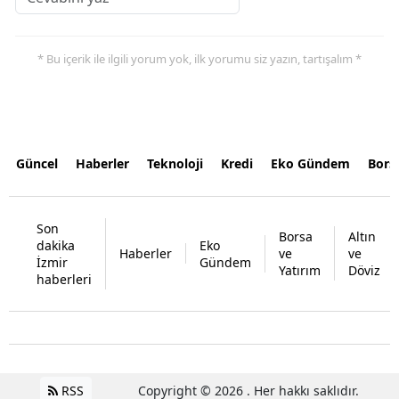
* Bu içerik ile ilgili yorum yok, ilk yorumu siz yazın, tartışalım *
Güncel
Haberler
Teknoloji
Kredi
Eko Gündem
Bors
Son
Borsa
Altın
dakika
Eko
Haberler
ve
ve
İzmir
Gündem
Yatırım
Döviz
haberleri
RSS
Copyright © 2026 . Her hakkı saklıdır.