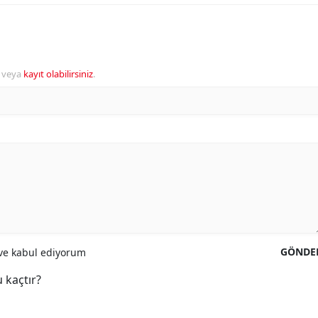
veya
kayıt olabilirsiniz
.
GÖNDE
e kabul ediyorum
 kaçtır?