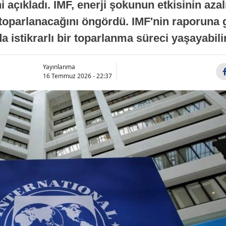
 açıkladı. IMF, enerji şokunun etkisinin azal
oparlanacağını öngördü. IMF'nin raporuna gö
a istikrarlı bir toparlanma süreci yaşayabilir
Yayınlanma
16 Temmuz 2026 - 22:37