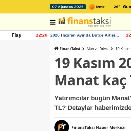
26
°
07 Ağustos 2026
Gün
r seviyesinin
2026 Haziran Ayında Bütçe Artışı
Flaş
22:26
22
Yaşandı
FinansTaksi
Altın ve Döviz
19 Kasım
19 Kasım 2
Manat kaç 
Yatırımcılar bugün Manat
TL? Detaylar haberimizde.
FinansTaksi Haber Merkezi