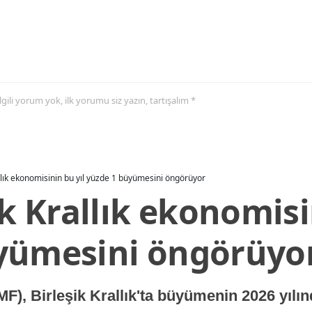
 ilgili yorum yok, ilk yorumu siz yazın, tartışalım *
allık ekonomisinin bu yıl yüzde 1 büyümesini öngörüyor
ik Krallık ekonomisi
yümesini öngörüyo
MF), Birleşik Krallık'ta büyümenin 2026 yılı