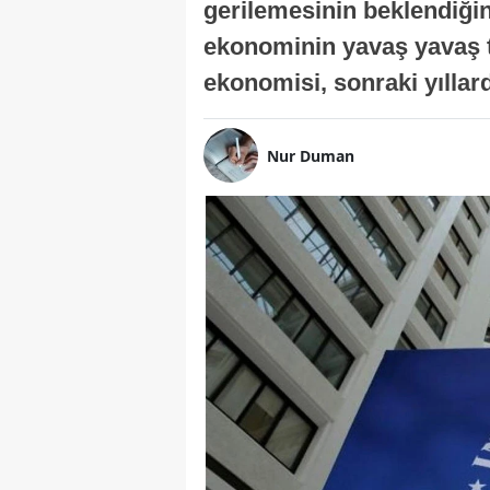
gerilemesinin beklendiğini
ekonominin yavaş yavaş t
ekonomisi, sonraki yıllard
Nur Duman