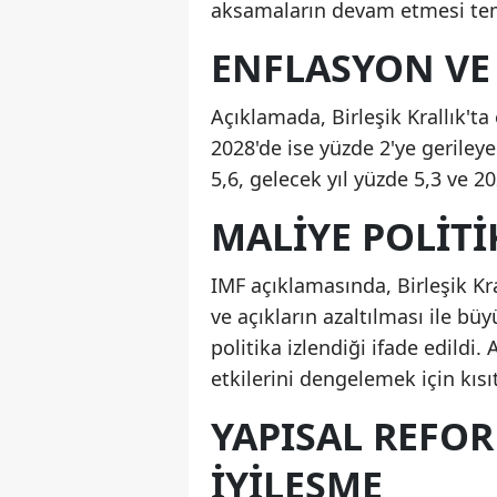
aksamaların devam etmesi temel
ENFLASYON VE 
Açıklamada, Birleşik Krallık't
2028'de ise yüzde 2'ye gerileye
5,6, gelecek yıl yüzde 5,3 ve 2
MALIYE POLITI
IMF açıklamasında, Birleşik K
ve açıkların azaltılması ile b
politika izlendiği ifade edildi. 
etkilerini dengelemek için kısıt
YAPISAL REFO
İYILEŞME