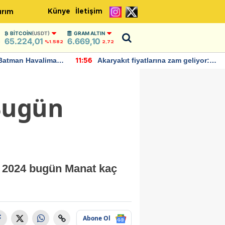
Künye
İletişim
ırım
BITCOIN
(USDT)
GRAM ALTIN
65.224,01
6.669,10
3
%1.582
2,72
Batman Havalimanı
Akaryakıt fiyatlarına zam geliyor:
11:56
 açıklamalarda
Yeni tarih açıklandı
Bugün
m 2024 bugün Manat kaç
Abone Ol