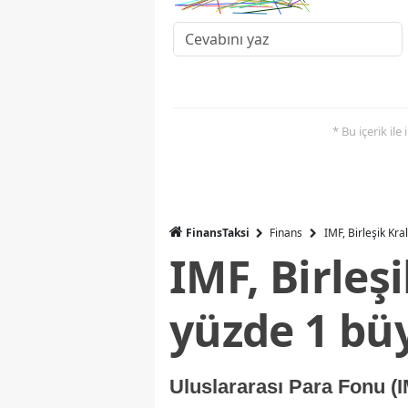
* Bu içerik ile
FinansTaksi
Finans
IMF, Birleşik Kr
IMF, Birleş
yüzde 1 bü
Uluslararası Para Fonu (I