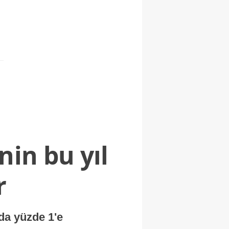
nin bu yıl
r
nda yüzde 1'e