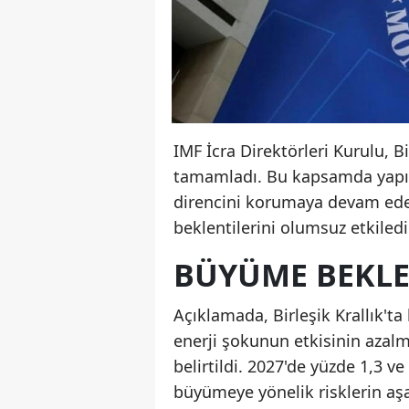
IMF İcra Direktörleri Kurulu, B
tamamladı. Bu kapsamda yapıla
direncini korumaya devam ede
beklentilerini olumsuz etkiledi
BÜYÜME BEKLEN
Açıklamada, Birleşik Krallık't
enerji şokunun etkisinin azalm
belirtildi. 2027'de yüzde 1,3 
büyümeye yönelik risklerin aşa