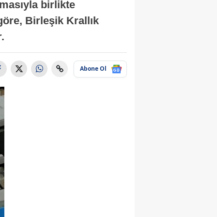
masıyla birlikte
re, Birleşik Krallık
.
Abone Ol