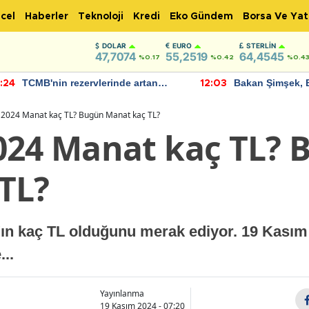
cel
Haberler
Teknoloji
Kredi
Eko Gündem
Borsa Ve Yat
DOLAR
EURO
STERLIN
47,7074
55,2519
64,4545
%0.17
%0.42
%0.4
TCMB'nin rezervlerinde artan
Bakan Şimşek, 
:24
12:03
momentum devam ediyor
için umut verici
bulundu
 2024 Manat kaç TL? Bugün Manat kaç TL?
024 Manat kaç TL? 
TL?
'ın kaç TL olduğunu merak ediyor. 19 Kası
..
Yayınlanma
19 Kasım 2024 - 07:20