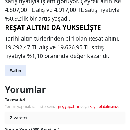
satış fiyatıyla işlem görüyor. Çeyrek altın ise
4.807,00 TL alış ve 4.917,00 TL satış fiyatıyla
%0,92’lik bir artış yaşadı.
REŞAT ALTINI DA YÜKSELIŞTE
Tarihi altın türlerinden biri olan Reşat altını,
19.292,47 TL alış ve 19.626,95 TL satış
fiyatıyla %1,10 oranında değer kazandı.
#altın
Yorumlar
Takma Ad
Yorum yapmak için, isterseniz
giriş yapabilir
veya
kayıt olabilirsiniz
.
Yorum Yazın (500 Karakter)