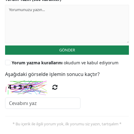
GÖNDER
Yorum yazma kurallarını
okudum ve kabul ediyorum
Aşağıdaki görselde işlemin sonucu kaçtır?
* Bu içerik ile ilgili yorum yok, ilk yorumu siz yazın, tartışalım *