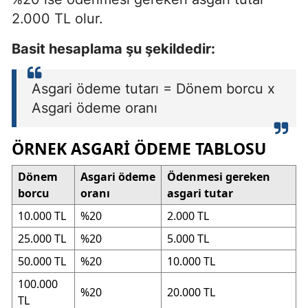
2.000 TL olur.
Basit hesaplama şu şekildedir:
Asgari ödeme tutarı = Dönem borcu x
Asgari ödeme oranı
ÖRNEK ASGARI ÖDEME TABLOSU
Dönem
Asgari ödeme
Ödenmesi gereken
borcu
oranı
asgari tutar
10.000 TL
%20
2.000 TL
25.000 TL
%20
5.000 TL
50.000 TL
%20
10.000 TL
100.000
%20
20.000 TL
TL