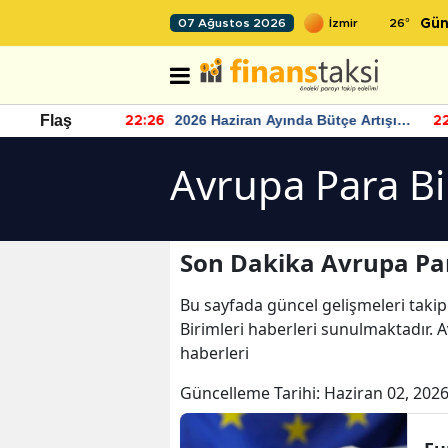
26
°
07 Ağustos 2026
Gün
r seviyesinin
2026 Haziran Ayında Bütçe Artışı
Flaş
22:26
22
Yaşandı
Avrupa Para Bi
Son Dakika Avrupa Par
Bu sayfada güncel gelişmeleri takip
Birimleri haberleri sunulmaktadır. A
haberleri
Güncelleme Tarihi:
Haziran 02, 2026