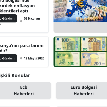
ro Bölgesi'nde
kirdek enflasyon
klentileri aştı
ko Gündem
02 Haziran
6
panya’nın para birimi
dir?
ko Gündem
12 Mayıs 2026
işkili Konular
Ecb
Euro Bölgesi
Haberleri
Haberleri