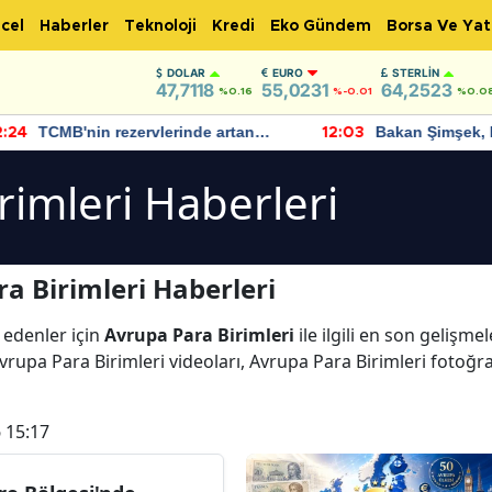
cel
Haberler
Teknoloji
Kredi
Eko Gündem
Borsa Ve Yat
DOLAR
EURO
STERLIN
47,7118
55,0231
64,2523
%0.16
%-0.01
%0.0
TCMB'nin rezervlerinde artan
Bakan Şimşek, 
:24
12:03
momentum devam ediyor
için umut verici
bulundu
rimleri Haberleri
a Birimleri Haberleri
 edenler için
Avrupa Para Birimleri
ile ilgili en son gelişm
vrupa Para Birimleri videoları, Avrupa Para Birimleri fotoğra
 15:17