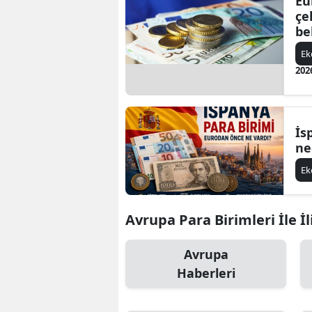
Eu
çe
be
E
202
İs
ne
E
Avrupa Para Birimleri İle İl
Avrupa
Haberleri