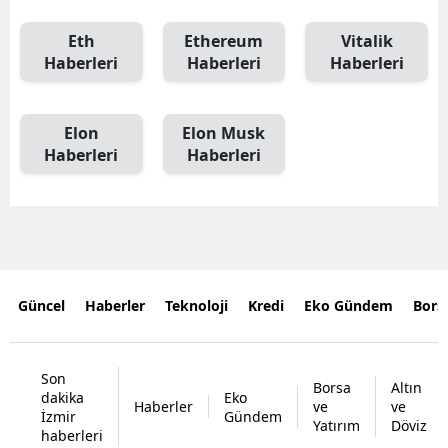
Eth
Ethereum
Vitalik
Haberleri
Haberleri
Haberleri
Elon
Elon Musk
Haberleri
Haberleri
Güncel
Haberler
Teknoloji
Kredi
Eko Gündem
Bors
Son
Borsa
Altın
dakika
Eko
Haberler
ve
ve
İzmir
Gündem
Yatırım
Döviz
haberleri