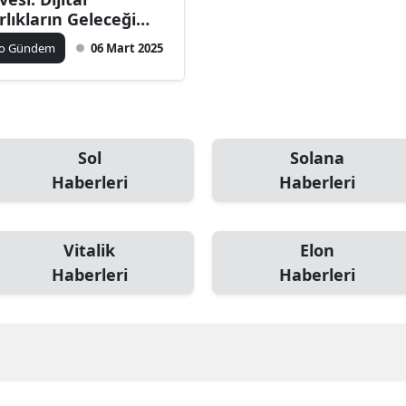
rlıkların Geleceği
urumda
ko Gündem
06 Mart 2025
Sol
Solana
Haberleri
Haberleri
Vitalik
Elon
Haberleri
Haberleri