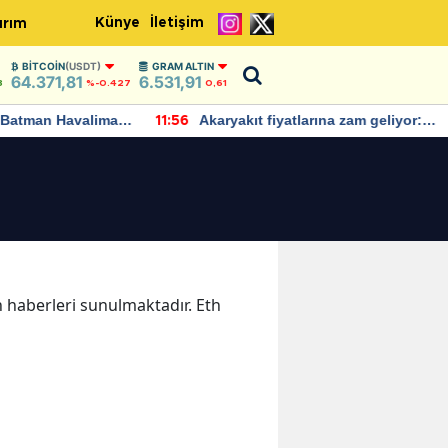
Künye
İletişim
ırım
BITCOIN
(USDT)
GRAM ALTIN
64.371,81
6.531,91
8
%-0.427
0,61
Batman Havalimanı
Akaryakıt fiyatlarına zam geliyor:
11:56
 açıklamalarda
Yeni tarih açıklandı
th haberleri sunulmaktadır. Eth