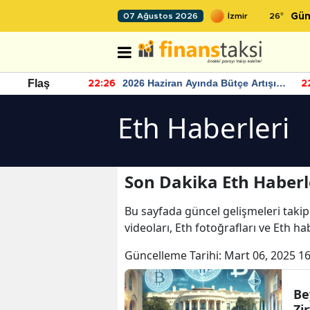
26
°
07 Ağustos 2026
Gün
r seviyesinin
2026 Haziran Ayında Bütçe Artışı
Flaş
22:26
22
Yaşandı
Eth Haberleri
Son Dakika Eth Haberl
Bu sayfada güncel gelişmeleri takip
videoları, Eth fotoğrafları ve Eth ha
Güncelleme Tarihi:
Mart 06, 2025 16
Be
Zir