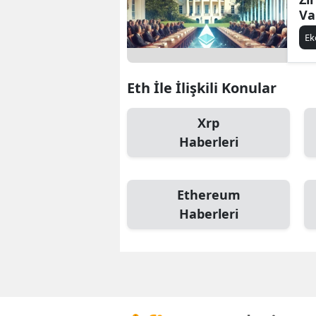
Va
Uç
E
Eth İle İlişkili Konular
Xrp
Haberleri
Ethereum
Haberleri