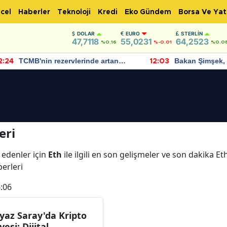
cel
Haberler
Teknoloji
Kredi
Eko Gündem
Borsa Ve Yat
DOLAR
EURO
STERLIN
47,7118
55,0231
64,2523
%0.16
%-0.01
%0.0
TCMB'nin rezervlerinde artan
Bakan Şimşek, 
:24
12:03
momentum devam ediyor
için umut verici
bulundu
eri
 edenler için
Eth
ile ilgili en son gelişmeler ve son dakika E
berleri
:06
yaz Saray'da Kripto
vesi: Dijital