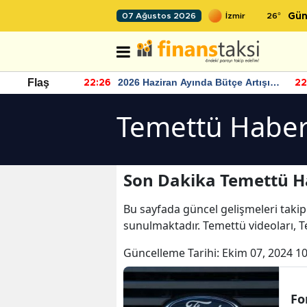
26
°
07 Ağustos 2026
Gün
r seviyesinin
2026 Haziran Ayında Bütçe Artışı
Flaş
22:26
22
Yaşandı
Temettü Haber
Son Dakika Temettü H
Bu sayfada güncel gelişmeleri takip
sunulmaktadır. Temettü videoları, 
Güncelleme Tarihi:
Ekim 07, 2024 10
Fo