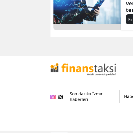
ve
te
Fi
Son dakika İzmir
Habe
haberleri