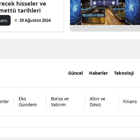
recek hisseler ve
mettü tarihleri
nans
29 Ağustos 2024
Güncel
Haberler
Teknoloji
Eko
Borsa ve
Altın ve
rler
Finans
Gündem
Yatırım
Döviz