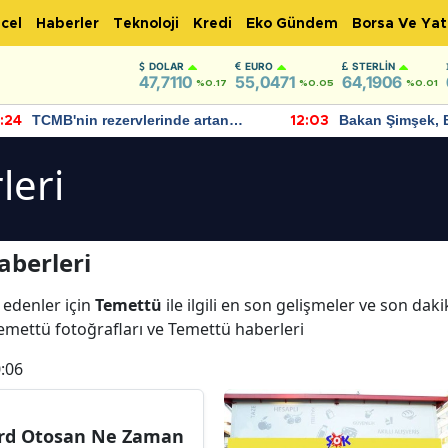
cel
Haberler
Teknoloji
Kredi
Eko Gündem
Borsa Ve Yat
DOLAR
EURO
STERLIN
47,7110
55,0471
64,1906
%0.17
%0.05
%0.01
TCMB'nin rezervlerinde artan
Bakan Şimşek, 
:24
12:03
momentum devam ediyor
için umut verici
bulundu
leri
aberleri
 edenler için
Temettü
ile ilgili en son gelişmeler ve son dak
Temettü fotoğrafları ve Temettü haberleri
:06
rd Otosan Ne Zaman