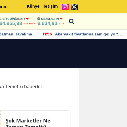
Künye
İletişim
ırım
BITCOIN
(USDT)
GRAM ALTIN
64.955,98
6.634,83
%0.607
2,19
Batman Havalimanı
Akaryakıt fiyatlarına zam geliyor:
11:56
 açıklamalarda
Yeni tarih açıklandı
ika Temettü haberleri
Şok Marketler Ne
Zaman Temettü