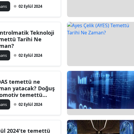
nans
02 Eylül 2024
ntrolmatik Teknoloji
mettü Tarihi Ne
man?
nans
02 Eylül 2024
AS temettü ne
man yatacak? Doğuş
omotiv temettü
rihi ne zaman?
nans
02 Eylül 2024
lül 2024'te temettü