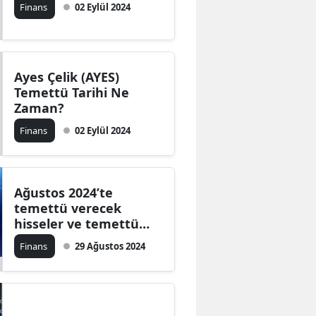
Finans
02 Eylül 2024
Ayes Çelik (AYES)
Temettü Tarihi Ne
Zaman?
Finans
02 Eylül 2024
Ağustos 2024’te
temettü verecek
hisseler ve temettü
tarihleri
Finans
29 Ağustos 2024