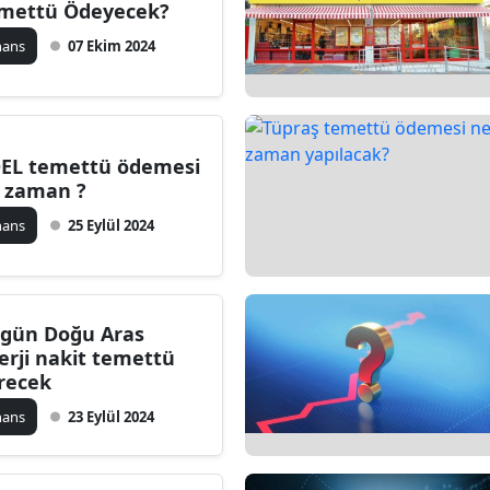
mettü Ödeyecek?
nans
07 Ekim 2024
EL temettü ödemesi
 zaman ?
nans
25 Eylül 2024
gün Doğu Aras
erji nakit temettü
recek
nans
23 Eylül 2024