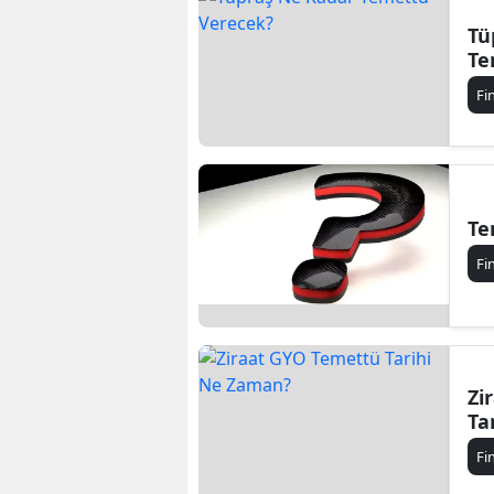
Tü
Te
Fi
Te
Fi
Zi
Ta
Fi