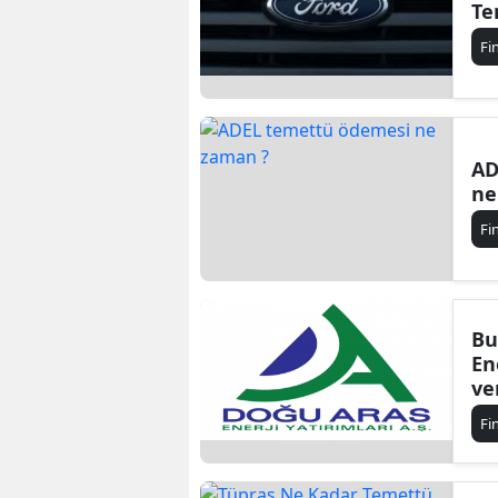
Te
Fi
AD
ne
Fi
Bu
En
ve
Fi