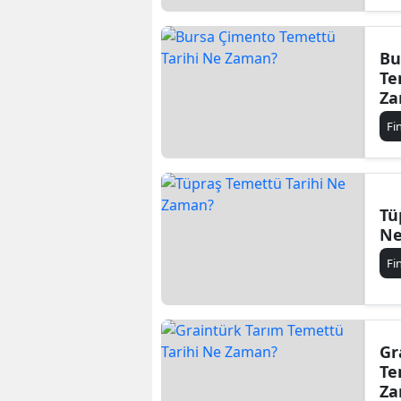
Bu
Te
Za
Fi
Tü
Ne
Fi
Gr
Te
Za