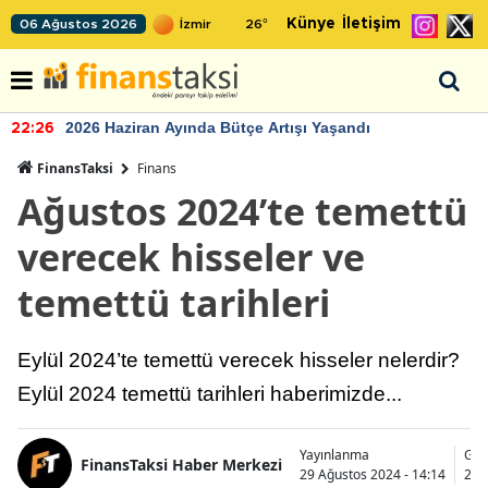
Künye
İletişim
06 Ağustos 2026
26
°
2026 Haziran Ayında Bütçe Artışı Yaşandı
22:26
FinansTaksi
Finans
Ağustos 2024’te temettü
verecek hisseler ve
temettü tarihleri
Eylül 2024’te temettü verecek hisseler nelerdir?
Eylül 2024 temettü tarihleri haberimizde...
Yayınlanma
Gün
FinansTaksi Haber Merkezi
29 Ağustos 2024 - 14:14
29 