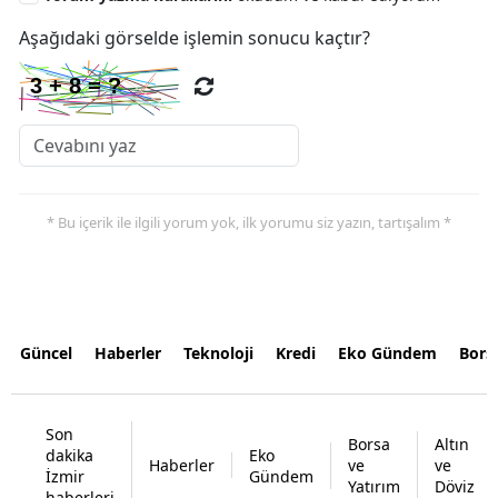
Aşağıdaki görselde işlemin sonucu kaçtır?
* Bu içerik ile ilgili yorum yok, ilk yorumu siz yazın, tartışalım *
Güncel
Haberler
Teknoloji
Kredi
Eko Gündem
Bors
Son
Borsa
Altın
dakika
Eko
Haberler
ve
ve
İzmir
Gündem
Yatırım
Döviz
haberleri