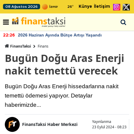
Künye
İletişim
08 Ağustos 2026
26
°
2026 Haziran Ayında Bütçe Artışı Yaşandı
22:26
FinansTaksi
Finans
Bugün Doğu Aras Enerji
nakit temettü verecek
Bugün Doğu Aras Enerji hissedarlarına nakit
temettü ödemesi yapıyor. Detaylar
haberimizde...
Yayınlanma
FinansTaksi Haber Merkezi
23 Eylül 2024 - 08:23