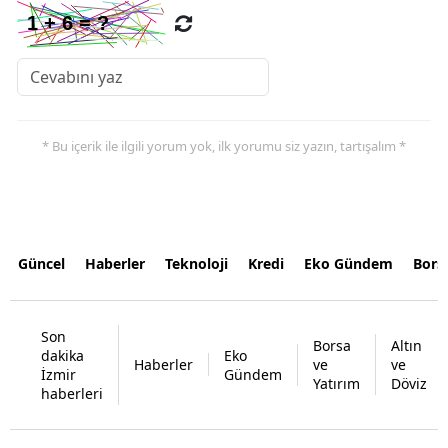
* Bu içerik ile ilgili yorum yok, ilk yorumu siz yazın, tartışalım *
Güncel
Haberler
Teknoloji
Kredi
Eko Gündem
Bors
Son
Borsa
Altın
dakika
Eko
Haberler
ve
ve
İzmir
Gündem
Yatırım
Döviz
haberleri