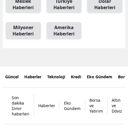
Meslek
Türkiye
Dolar
Haberleri
Haberleri
Haberleri
Milyoner
Amerika
Haberleri
Haberleri
Güncel
Haberler
Teknoloji
Kredi
Eko Gündem
Bors
Son
Borsa
Altın
dakika
Eko
Haberler
ve
ve
İzmir
Gündem
Yatırım
Döviz
haberleri