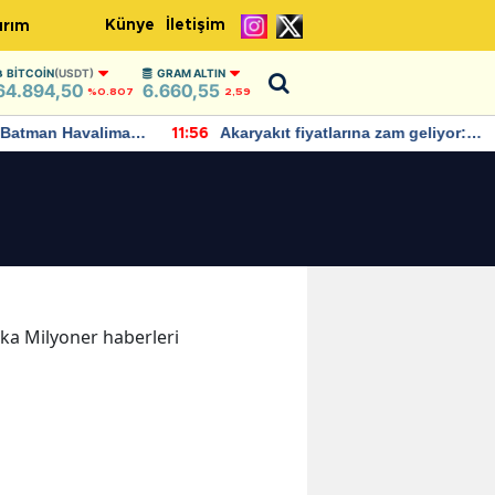
Künye
İletişim
ırım
BITCOIN
(USDT)
GRAM ALTIN
64.894,50
6.660,55
%0.807
2,59
Batman Havalimanı
Akaryakıt fiyatlarına zam geliyor:
11:56
 açıklamalarda
Yeni tarih açıklandı
kika Milyoner haberleri