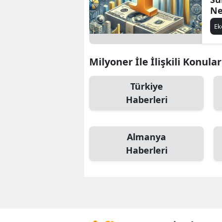
Ne
Ka
E
Milyoner İle İlişkili Konular
Türkiye
Haberleri
Almanya
Haberleri