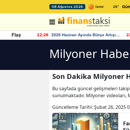
26
°
08 Ağustos 2026
Gün
r seviyesinin
2026 Haziran Ayında Bütçe Artışı
Flaş
22:26
22
Yaşandı
Milyoner Haber
Son Dakika Milyoner H
Bu sayfada güncel gelişmeleri takip
sunulmaktadır. Milyoner videoları, 
Güncelleme Tarihi:
Şubat 26, 2025 0
Fa
Sü