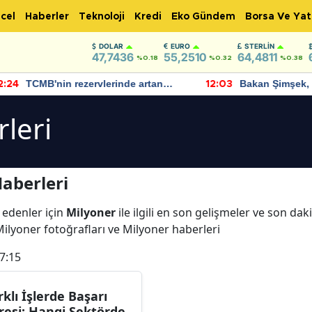
cel
Haberler
Teknoloji
Kredi
Eko Gündem
Borsa Ve Yat
DOLAR
EURO
STERLIN
47,7436
55,2510
64,4811
%0.18
%0.32
%0.38
TCMB'nin rezervlerinde artan
Bakan Şimşek, 
:24
12:03
momentum devam ediyor
için umut verici
bulundu
leri
aberleri
 edenler için
Milyoner
ile ilgili en son gelişmeler ve son da
Milyoner fotoğrafları ve Milyoner haberleri
7:15
rklı İşlerde Başarı
resi: Hangi Sektörde