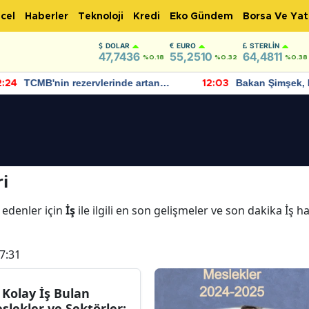
cel
Haberler
Teknoloji
Kredi
Eko Gündem
Borsa Ve Yat
DOLAR
EURO
STERLIN
47,7436
55,2510
64,4811
%0.18
%0.32
%0.38
TCMB'nin rezervlerinde artan
Bakan Şimşek, 
:24
12:03
momentum devam ediyor
için umut verici
bulundu
i
 edenler için
İş
ile ilgili en son gelişmeler ve son dakika İş h
7:31
 Kolay İş Bulan
slekler ve Sektörler: