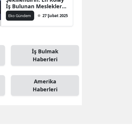
İş Bulunan Meslekler
ve Sektörler
Eko Gündem
27 Şubat 2025
İş Bulmak
Haberleri
Amerika
Haberleri