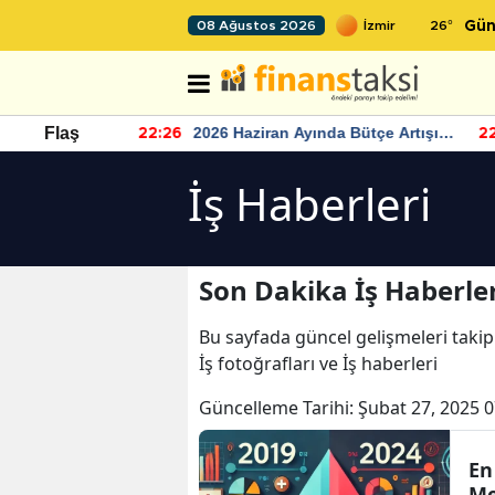
26
°
08 Ağustos 2026
Gün
r seviyesinin
2026 Haziran Ayında Bütçe Artışı
Flaş
22:26
22
Yaşandı
İş Haberleri
Son Dakika İş Haberler
Bu sayfada güncel gelişmeleri takip
İş fotoğrafları ve İş haberleri
Güncelleme Tarihi:
Şubat 27, 2025 0
En
Me