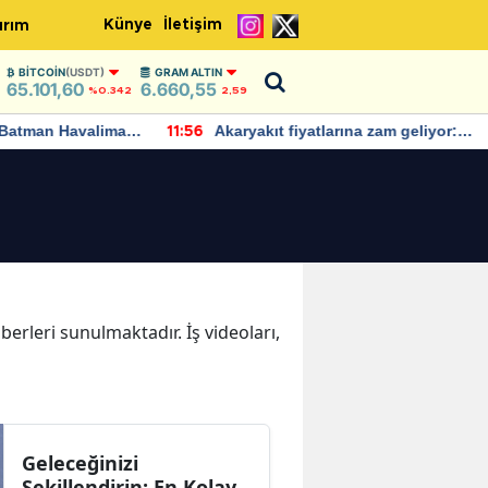
Künye
İletişim
ırım
BITCOIN
(USDT)
GRAM ALTIN
65.101,60
6.660,55
%0.342
2,59
Batman Havalimanı
Akaryakıt fiyatlarına zam geliyor:
11:56
 açıklamalarda
Yeni tarih açıklandı
aberleri sunulmaktadır. İş videoları,
Geleceğinizi
Şekillendirin: En Kolay