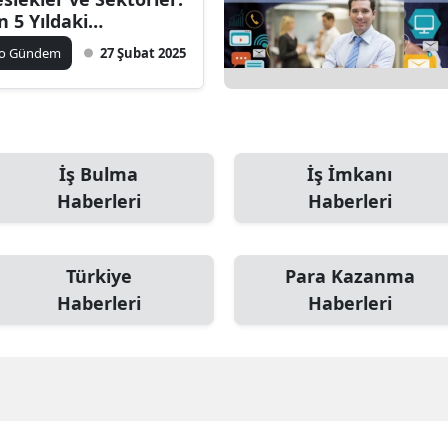
n 5 Yıldaki
ğişimler
ko Gündem
27 Şubat 2025
İş Bulma
İş İmkanı
Haberleri
Haberleri
Türkiye
Para Kazanma
Haberleri
Haberleri