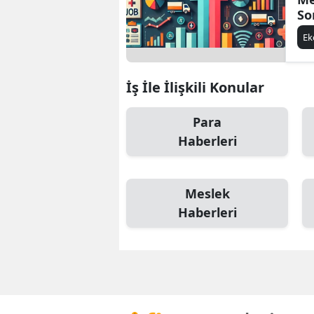
So
De
E
İş İle İlişkili Konular
Para
Haberleri
Meslek
Haberleri