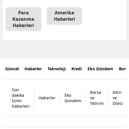
Para
Amerika
Kazanma
Haberleri
Haberleri
Güncel
Haberler
Teknoloji
Kredi
Eko Gündem
Bors
Son
Borsa
Altın
dakika
Eko
Haberler
ve
ve
İzmir
Gündem
Yatırım
Döviz
haberleri