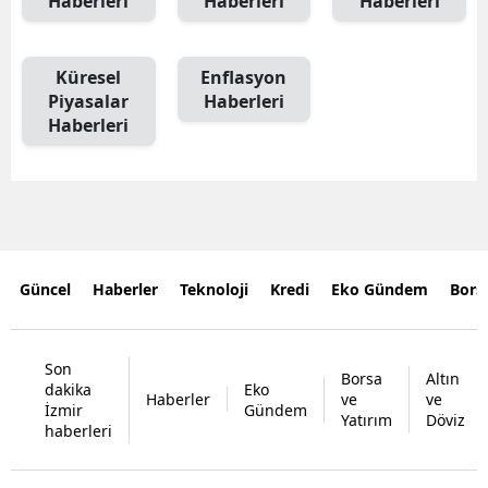
Haberleri
Haberleri
Haberleri
Küresel
Enflasyon
Piyasalar
Haberleri
Haberleri
Güncel
Haberler
Teknoloji
Kredi
Eko Gündem
Bors
Son
Borsa
Altın
dakika
Eko
Haberler
ve
ve
İzmir
Gündem
Yatırım
Döviz
haberleri