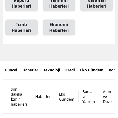
Raporu
Tahmini
Karahan
Haberleri
Haberleri
Haberleri
Tcmb
Ekonomi
Haberleri
Haberleri
Güncel
Haberler
Teknoloji
Kredi
Eko Gündem
Bors
Son
Borsa
Altın
dakika
Eko
Haberler
ve
ve
İzmir
Gündem
Yatırım
Döviz
haberleri