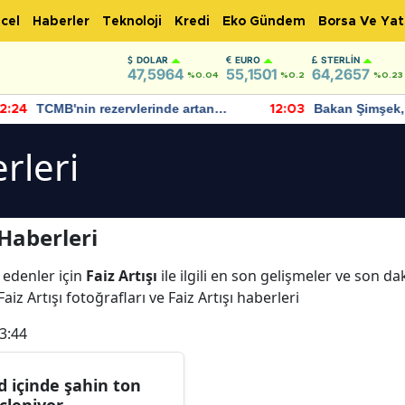
cel
Haberler
Teknoloji
Kredi
Eko Gündem
Borsa Ve Yat
DOLAR
EURO
STERLIN
47,5964
55,1501
64,2657
%0.04
%0.2
%0.23
TCMB'nin rezervlerinde artan
Bakan Şimşek, 
:24
12:03
momentum devam ediyor
için umut verici
bulundu
erleri
 Haberleri
 edenler için
Faiz Artışı
ile ilgili en son gelişmeler ve son dak
Faiz Artışı fotoğrafları ve Faiz Artışı haberleri
3:44
d içinde şahin ton
çleniyor