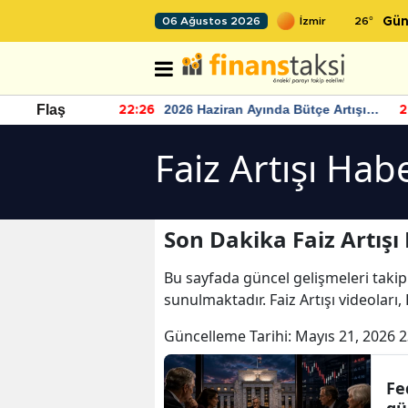
26
°
06 Ağustos 2026
Gün
r seviyesinin
2026 Haziran Ayında Bütçe Artışı
Flaş
22:26
22
Yaşandı
Faiz Artışı Hab
Son Dakika Faiz Artışı
Bu sayfada güncel gelişmeleri takip
sunulmaktadır. Faiz Artışı videoları, 
Güncelleme Tarihi:
Mayıs 21, 2026 2
Fe
gü