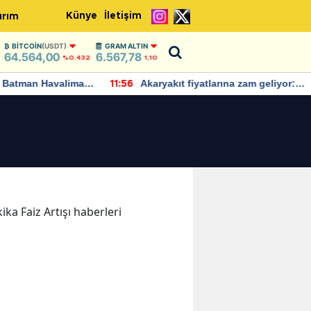
Künye
İletişim
ırım
BITCOIN
(USDT)
GRAM ALTIN
64.564,00
6.567,78
%0.432
1,10
Batman Havalimanı
Akaryakıt fiyatlarına zam geliyor:
11:56
 açıklamalarda
Yeni tarih açıklandı
ika Faiz Artışı haberleri