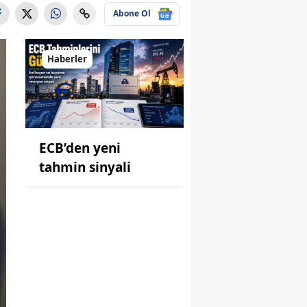
Abone Ol
Haberler
ECB’den yeni
tahmin sinyali