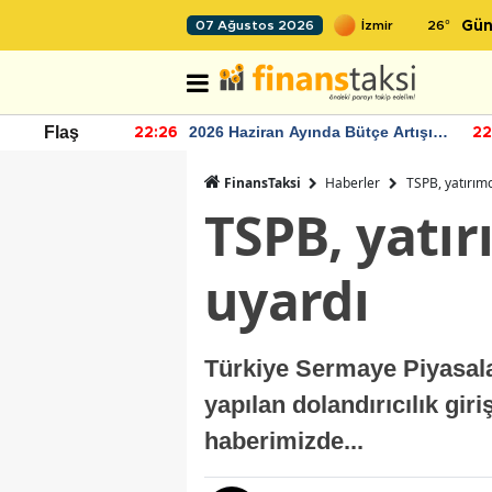
26
°
07 Ağustos 2026
Gün
r seviyesinin
2026 Haziran Ayında Bütçe Artışı
Flaş
22:26
22
Yaşandı
FinansTaksi
Haberler
TSPB, yatırımc
TSPB, yatır
uyardı
Türkiye Sermaye Piyasala
yapılan dolandırıcılık giri
haberimizde...