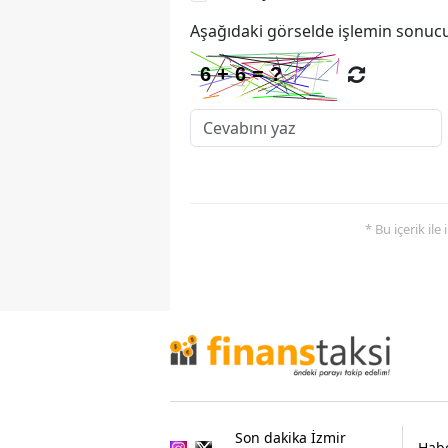
Aşağıdaki görselde işlemin sonucu
* Bu içerik ile
Son dakika İzmir
Habe