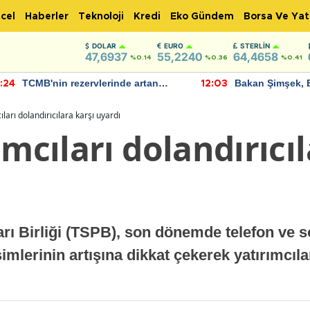
cel
Haberler
Teknoloji
Kredi
Eko Gündem
Borsa Ve Yat
DOLAR
EURO
STERLIN
47,6937
55,2240
64,4658
%0.14
%0.36
%0.41
TCMB'nin rezervlerinde artan
Bakan Şimşek, 
:24
12:03
momentum devam ediyor
için umut verici
bulundu
ıları dolandırıcılara karşı uyardı
ımcıları dolandırıcıl
rı Birliği (TSPB), son dönemde telefon ve 
şimlerinin artışına dikkat çekerek yatırımcıla