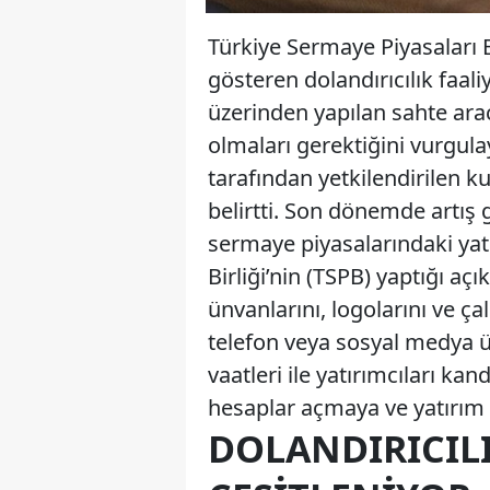
Türkiye Sermaye Piyasaları B
gösteren dolandırıcılık faal
üzerinden yapılan sahte arac
olmaları gerektiğini vurgul
tarafından yetkilendirilen k
belirtti. Son dönemde artış g
sermaye piyasalarındaki yatı
Birliği’nin (TSPB) yaptığı aç
ünvanlarını, logolarını ve ça
telefon veya sosyal medya üze
vaatleri ile yatırımcıları kan
hesaplar açmaya ve yatırım
DOLANDIRICIL