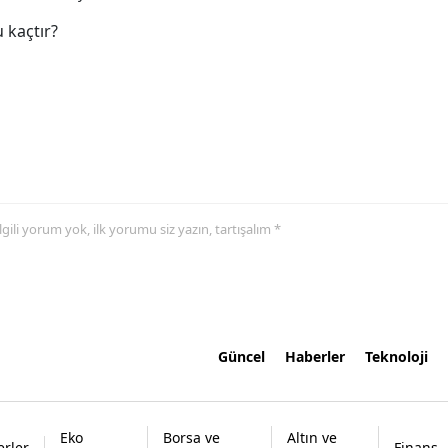
 kaçtır?
 ilgili yorum yok, ilk yorumu siz yazın, tartışalım *
Güncel
Haberler
Teknoloji
Eko
Borsa ve
Altın ve
rler
Finans