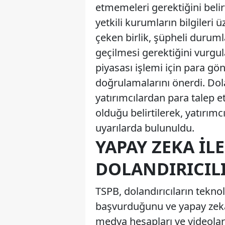
etmemeleri gerektiğini belirt
yetkili kurumların bilgileri
çeken birlik, şüpheli duruml
geçilmesi gerektiğini vurgul
piyasası işlemi için para g
doğrulamalarını önerdi. Dola
yatırımcılardan para talep et
olduğu belirtilerek, yatırım
uyarılarda bulunuldu.
YAPAY ZEKA ILE
DOLANDIRICILI
TSPB, dolandırıcıların tekn
başvurduğunu ve yapay zeka 
medya hesapları ve videolarl