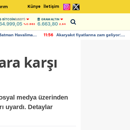
Künye
İletişim
ırım
BITCOIN
(USDT)
GRAM ALTIN
64.999,05
6.663,80
%0.883
2,64
Batman Havalimanı
Akaryakıt fiyatlarına zam geliyor:
11:56
 açıklamalarda
Yeni tarih açıklandı
ara karşı
sosyal medya üzerinden
rı uyardı. Detaylar