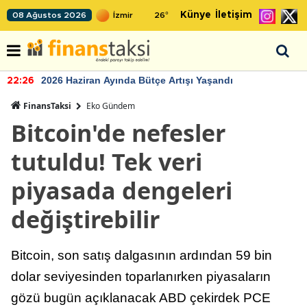
Künye
İletişim
08 Ağustos 2026
26
°
2026 Haziran Ayında Bütçe Artışı Yaşandı
22:26
FinansTaksi
Eko Gündem
Bitcoin'de nefesler
tutuldu! Tek veri
piyasada dengeleri
değiştirebilir
Bitcoin, son satış dalgasının ardından 59 bin
dolar seviyesinden toparlanırken piyasaların
gözü bugün açıklanacak ABD çekirdek PCE