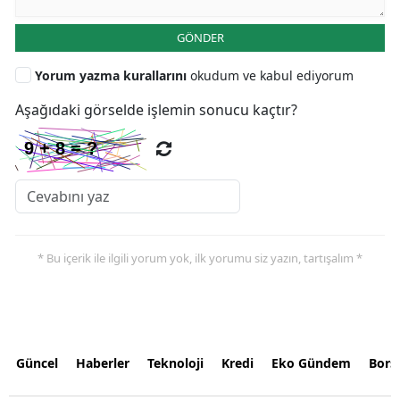
GÖNDER
Yorum yazma kurallarını
okudum ve kabul ediyorum
Aşağıdaki görselde işlemin sonucu kaçtır?
* Bu içerik ile ilgili yorum yok, ilk yorumu siz yazın, tartışalım *
Güncel
Haberler
Teknoloji
Kredi
Eko Gündem
Bors