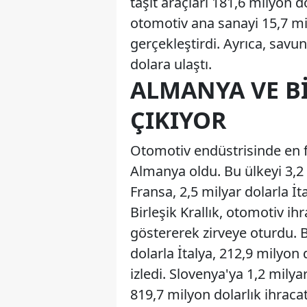
taşıt araçları 181,6 milyon d
otomotiv ana sanayi 15,7 mil
gerçekleştirdi. Ayrıca, savu
dolara ulaştı.
ALMANYA VE BI
ÇIKIYOR
Otomotiv endüstrisinde en fa
Almanya oldu. Bu ülkeyi 3,2 m
Fransa, 2,5 milyar dolarla İt
Birleşik Krallık, otomotiv ih
göstererek zirveye oturdu.
dolarla İtalya, 212,9 milyon
izledi. Slovenya'ya 1,2 mily
819,7 milyon dolarlık ihracat