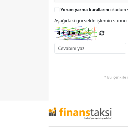
Yorum yazma kurallarını
okudum v
Aşağıdaki görselde işlemin sonucu
* Bu içerik ile