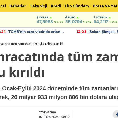
cel
Haberler
Teknoloji
Kredi
Eko Gündem
Borsa Ve Yat
DOLAR
EURO
STERLIN
47,5968
55,0794
64,2117
%0.06
%0.12
%0.16
TCMB'nin rezervlerinde artan
Bakan Şimşek, 
:24
12:03
momentum devam ediyor
için umut verici
bulundu
atında tüm zamanların 9 aylık rekoru kırıldı
hracatında tüm zam
 kırıldı
, Ocak-Eylül 2024 döneminde tüm zamanları
rek, 26 milyar 933 milyon 806 bin dolara ulaş
Yayınlanma
07 Ekim 2024 - 08:30