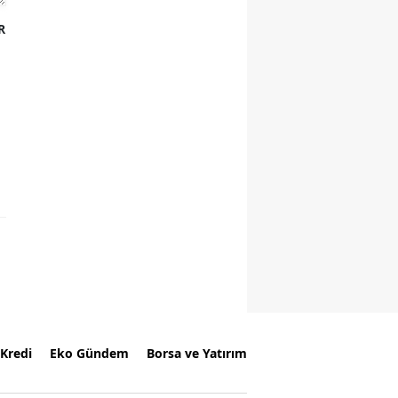
R
Kredi
Eko Gündem
Borsa ve Yatırım