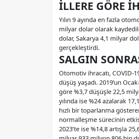
İLLERE GÖRE 
Yılın 9 ayında en fazla otom
milyar dolar olarak kaydedild
dolar, Sakarya 4,1 milyar do
gerçekleştirdi.
SALGIN SONR
Otomotiv ihracatı, COVID-19
düşüş yaşadı. 2019’un Ocak
göre %3,7 düşüşle 22,5 mily
yılında ise %24 azalarak 17,
hızlı bir toparlanma göstere
normalleşme sürecinin etkisi
2023’te ise %14,8 artışla 25,6
milyar 933 milyon 806 bin d