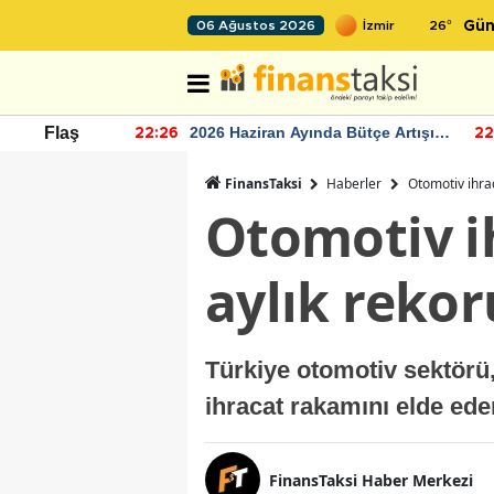
26
°
06 Ağustos 2026
Gün
r seviyesinin
2026 Haziran Ayında Bütçe Artışı
Flaş
22:26
22
Yaşandı
FinansTaksi
Haberler
Otomotiv ihrac
Otomotiv i
aylık rekoru
Türkiye otomotiv sektörü
ihracat rakamını elde ede
FinansTaksi Haber Merkezi