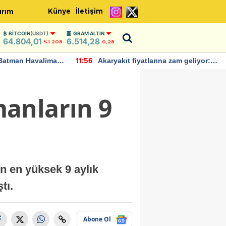
Künye
İletişim
ırım
BITCOIN
(USDT)
GRAM ALTIN
64.804,01
6.514,28
%1.208
0,28
Batman Havalimanı
Akaryakıt fiyatlarına zam geliyor:
11:56
 açıklamalarda
Yeni tarih açıklandı
anların 9
n en yüksek 9 aylık
tı.
Abone Ol