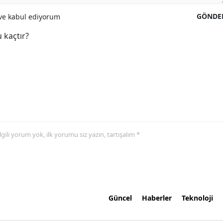
GÖNDE
e kabul ediyorum
 kaçtır?
 ilgili yorum yok, ilk yorumu siz yazın, tartışalım *
Güncel
Haberler
Teknoloji