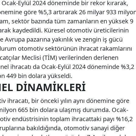
, Ocak-Eylül 2024 döneminde bir rekor kırarak,
dönemine göre %5,3 artırarak 26 milyar 933 milyo
akam, sektör bazında tüm zamanların en yüksek 9
arak kaydedildi. Küresel otomotiv üreticilerinin
ikle Avrupa pazarına yakınlık ve zengin iş gücü
u durum otomotiv sektörünün ihracat rakamlarını
catçılar Meclisi (TİM) verilerinden derlenen
genel ihracatı da Ocak-Eylül 2024 döneminde %3,2
n 449 bin dolara yükseldi.
EL DINAMIKLERI
iv ihracatı, bir önceki yılın aynı dönemine göre
 milyon 665 bin dolara ulaşmış durumda. Ocak-
iv endüstrisinin toplam ihracattaki payı %16,2
ruplarına bakıldığında, otomotiv sanayi diğer