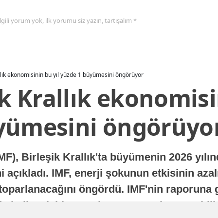
 ilgili yorum yok, ilk yorumu siz yazın, tartışalım *
allık ekonomisinin bu yıl yüzde 1 büyümesini öngörüyor
ik Krallık ekonomisi
yümesini öngörüyo
MF), Birleşik Krallık'ta büyümenin 2026 yılı
 açıkladı. IMF, enerji şokunun etkisinin azal
oparlanacağını öngördü. IMF'nin raporuna gö
a istikrarlı bir toparlanma süreci yaşayabilir