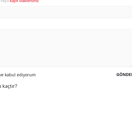
veya
kayıt olabilirsiniz
.
GÖNDE
e kabul ediyorum
 kaçtır?