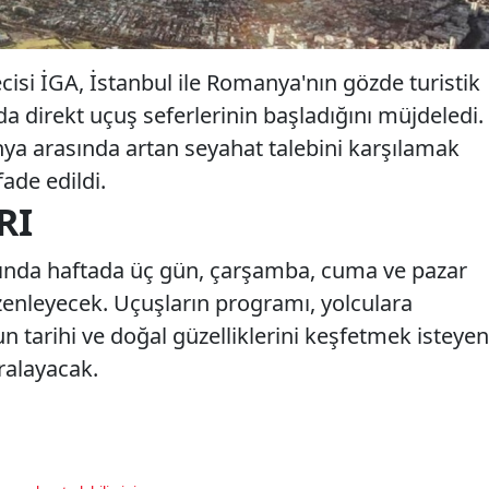
isi İGA, İstanbul ile Romanya'nın gözde turistik
a direkt uçuş seferlerinin başladığını müjdeledi.
nya arasında artan seyahat talebini karşılamak
fade edildi.
RI
rasında haftada üç gün, çarşamba, cuma ve pazar
düzenleyecek. Uçuşların programı, yolculara
n tarihi ve doğal güzelliklerini keşfetmek isteyen
aralayacak.