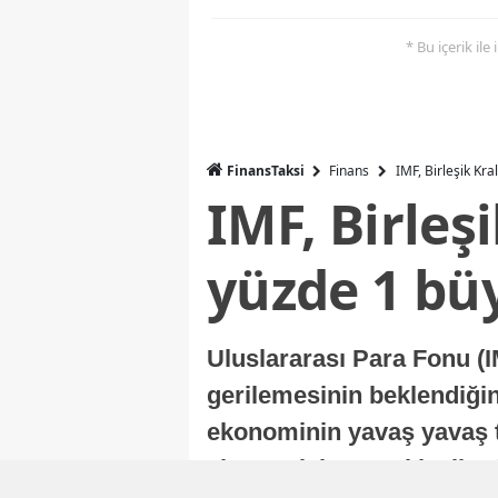
* Bu içerik ile
FinansTaksi
Finans
IMF, Birleşik Kr
IMF, Birleş
yüzde 1 bü
Uluslararası Para Fonu (I
gerilemesinin beklendiğini
ekonominin yavaş yavaş t
ekonomisi, sonraki yıllard