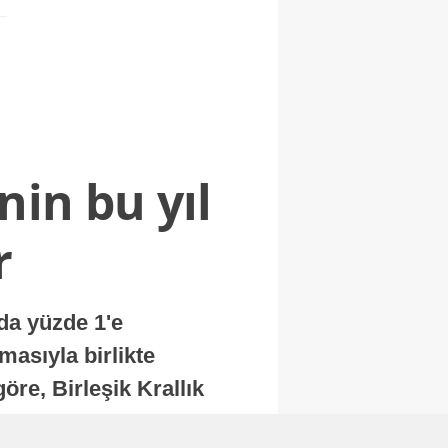
nin bu yıl
r
nda yüzde 1'e
masıyla birlikte
re, Birleşik Krallık
.