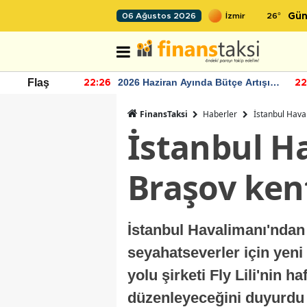
26
°
06 Ağustos 2026
Gün
r seviyesinin
2026 Haziran Ayında Bütçe Artışı
Flaş
22:26
22
Yaşandı
FinansTaksi
Haberler
İstanbul Hava
İstanbul H
Braşov kent
İstanbul Havalimanı'ndan
seyahatseverler için yeni
yolu şirketi Fly Lili'nin 
düzenleyeceğini duyurdu