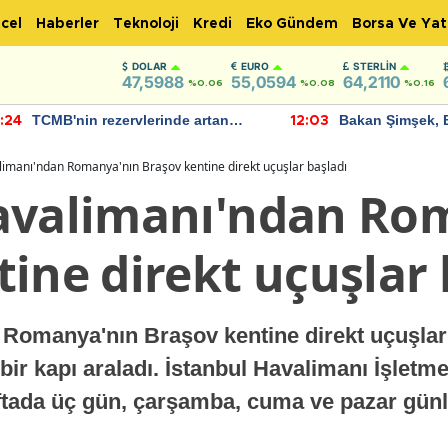
cel
Haberler
Teknoloji
Kredi
Eko Gündem
Borsa Ve Yat
DOLAR
EURO
STERLIN
47,5988
55,0594
64,2110
%0.06
%0.08
%0.16
TCMB'nin rezervlerinde artan
Bakan Şimşek, 
:24
12:03
momentum devam ediyor
için umut verici
bulundu
limanı'ndan Romanya'nın Braşov kentine direkt uçuşlar başladı
avalimanı'ndan Ro
ine direkt uçuşlar 
 Romanya'nın Braşov kentine direkt uçuşlar
 bir kapı araladı. İstanbul Havalimanı İşlet
haftada üç gün, çarşamba, cuma ve pazar günler