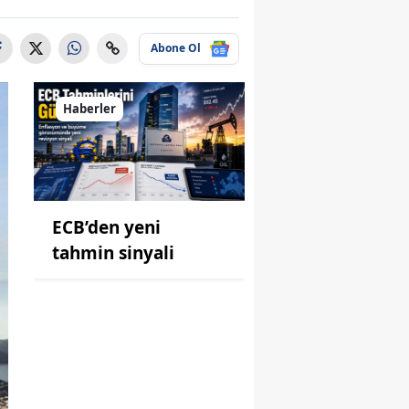
Abone Ol
Haberler
ECB’den yeni
tahmin sinyali