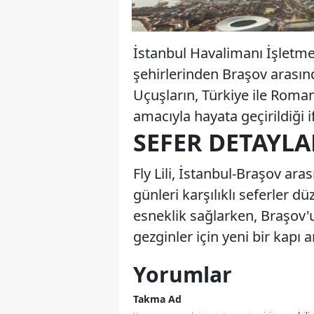
İstanbul Havalimanı İşletmec
şehirlerinden Braşov arasınd
Uçuşların, Türkiye ile Roma
amacıyla hayata geçirildiği i
SEFER DETAYLA
Fly Lili, İstanbul-Braşov a
günleri karşılıklı seferler 
esneklik sağlarken, Braşov'u
gezginler için yeni bir kapı 
Yorumlar
Takma Ad