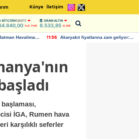
Künye
İletişim
ırım
BITCOIN
(USDT)
GRAM ALTIN
64.640,00
6.533,85
%0.745
0,58
Batman Havalimanı
Akaryakıt fiyatlarına zam geliyor:
11:56
 açıklamalarda
Yeni tarih açıklandı
manya'nın
başladı
 başlaması,
mecisi İGA, Rumen hava
i karşılıklı seferler